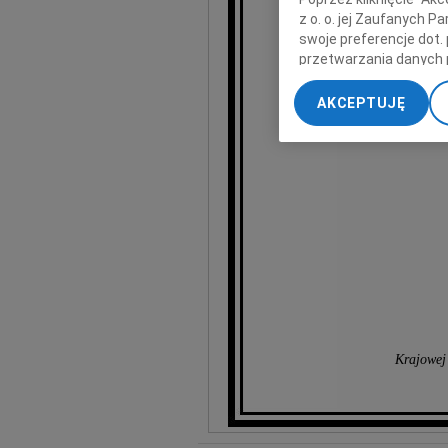
z o. o. jej Zaufanych 
swoje preferencje dot.
przetwarzania danych 
„Ustawienia zaawansow
AKCEPTUJĘ
My, nasi Zaufani Part
dokładnych danych geol
Przechowywanie informa
treści, badnie odbiorcó
Krajowej