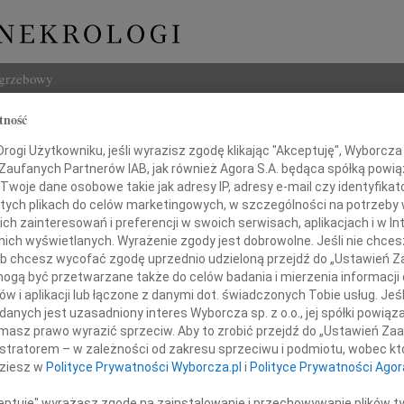
ogrzebowy
tność
Szukaj
ogi Użytkowniku, jeśli wyrazisz zgodę klikając "Akceptuję", Wyborcza sp
Imię i na
 Zaufanych Partnerów IAB, jak również Agora S.A. będąca spółką powi
Twoje dane osobowe takie jak adresy IP, adresy e-mail czy identyfikato
 tych plikach do celów marketingowych, w szczególności na potrzeby 
 zainteresowań i preferencji w swoich serwisach, aplikacjach i w Int
w nich wyświetlanych. Wyrażenie zgody jest dobrowolne. Jeśli nie chce
INNE NE
 lub chcesz wycofać zgodę uprzednio udzieloną przejdź do „Ustawień
24.0
gą być przetwarzane także do celów badania i mierzenia informacji
Panu 
w i aplikacji lub łączone z danymi dot. świadczonych Tobie usług. Jeś
Karol
nych jest uzasadniony interes Wyborcza sp. z o.o., jej spółki powiąza
Pani
Z głę
masz prawo wyrazić sprzeciw. Aby to zrobić przejdź do „Ustawień Z
Joann
istratorem – w zależności od zakresu sprzeciwu i podmiotu, wobec któ
Z olb
dziesz w
Polityce Prywatności Wyborcza.pl
i
Polityce Prywatności Agor
Joann
Annie Chowan
Z głę
ceptuję" wyrażasz zgodę na zainstalowanie i przechowywanie plików t