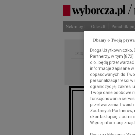
Nekrologi
Odeszli
Poradnik p
Dbamy o Twoją prywa
Droga Użytkowniczko, Dr
IMIĘ I NAZWISKO:
Partnerzy, w tym [
872
]
o.o., będą przetwarzać 
Kraków
REGION:
informacje zapisane w
17.12.2010
DATA EMISJI:
dopasowanych do Twoich
personalizacji treści 
ograniczyć jej zakres
Twoje dane osobowe mo
funkcjonowania serwisó
przetwarzania Twoich da
Zaufanych Partnerów, 
skontaktuj się z admin
Więcej informacji znaj
Poprzez kliknięcie "Ak