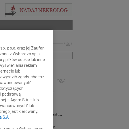
 nekrologów i wspomnień
. z o.o. oraz jej Zaufani
zwisko lub numer ogłoszenia:
ązaną z Wyborcza sp. z
ry plików cookie lub inne
wyświetlania reklam
+ szukanie zaawansowane
ernecie lub
sz wyrazić zgody, chcesz
KROLOGI
 Zaawansowanych”.
7.2026
Kraków
 dotyczących
Jackowi Gryzło Wiceprezesowi Areny...
li podstawą
ina Witek
20.07.2026
Kraków
nej – Agora S.A. – lub
bokim smutkiem i żalem przyjęliśmy...
aawansowanych” lub
a Słowińska
20.07.2026
Kraków
rego jest kierowany.
rzymim smutkiem przyjęliśmy wiadomość o...
a S.A.
a Słowińska
20.07.2026
Kraków
bokim smutkiem przyjąłem wiadomość o...
ypu cookie Wyborczej sp.