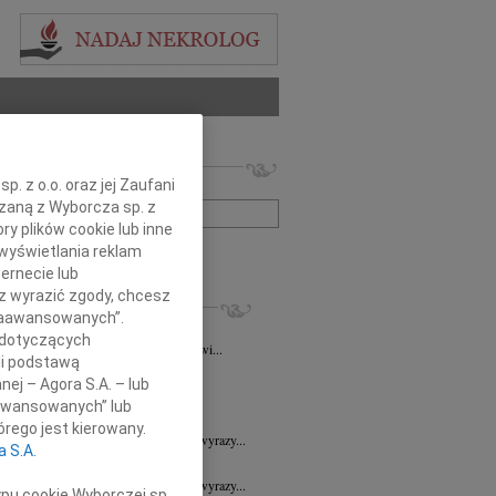
 nekrologów i wspomnień
. z o.o. oraz jej Zaufani
zwisko lub numer ogłoszenia:
ązaną z Wyborcza sp. z
ry plików cookie lub inne
wyświetlania reklam
+ szukanie zaawansowane
ernecie lub
sz wyrazić zgody, chcesz
KROLOGI
 Zaawansowanych”.
a Wróbel
06.08.2026
Wrocław
 dotyczących
mu Przyjacielowi Michałowi Łuczakowi...
li podstawą
8.2026
Wrocław
nej – Agora S.A. – lub
 Ciskowskiej wyrazy najgłębszego...
aawansowanych” lub
7.2026
Wrocław
rego jest kierowany.
Sędziemu Januszowi Kaspryszynowi wyrazy...
a S.A.
7.2026
Wrocław
Sędziemu Januszowi Kaspryszynowi wyrazy...
ypu cookie Wyborczej sp.