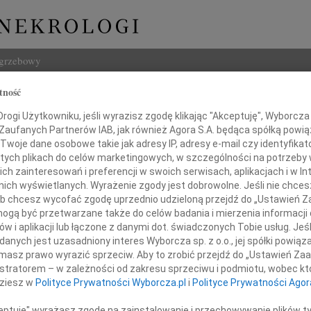
ogrzebowy
tność
Szukaj
ogi Użytkowniku, jeśli wyrazisz zgodę klikając "Akceptuję", Wyborcza sp
Imię i na
 Zaufanych Partnerów IAB, jak również Agora S.A. będąca spółką powi
Twoje dane osobowe takie jak adresy IP, adresy e-mail czy identyfikato
 tych plikach do celów marketingowych, w szczególności na potrzeby 
 zainteresowań i preferencji w swoich serwisach, aplikacjach i w Int
w nich wyświetlanych. Wyrażenie zgody jest dobrowolne. Jeśli nie chce
INNE NE
 lub chcesz wycofać zgodę uprzednio udzieloną przejdź do „Ustawień
Lucyn
gą być przetwarzane także do celów badania i mierzenia informacji
Nasze
azy serdecznego współczucia
w i aplikacji lub łączone z danymi dot. świadczonych Tobie usług. Jeś
06.0
nych jest uzasadniony interes Wyborcza sp. z o.o., jej spółki powiąza
Pani
Annie
masz prawo wyrazić sprzeciw. Aby to zrobić przejdź do „Ustawień Z
31.0
istratorem – w zależności od zakresu sprzeciwu i podmiotu, wobec któ
Panu 
Annie Ornatek
dziesz w
Polityce Prywatności Wyborcza.pl
i
Polityce Prywatności Agor
31.0
Panu 
ceptuję" wyrażasz zgodę na zainstalowanie i przechowywanie plików t