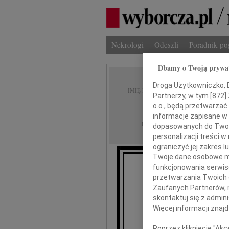
Nekrologi
Odeszli
Poradnik p
Dbamy o Twoją prywa
Droga Użytkowniczko, Dr
IMIĘ I NAZWISKO:
Partnerzy, w tym [
872
]
o.o., będą przetwarzać 
Wrocław
REGION:
informacje zapisane w
20.12.2010
DATA EMISJI:
dopasowanych do Twoich
personalizacji treści 
ograniczyć jej zakres
Twoje dane osobowe mo
Wyr
funkcjonowania serwisó
przetwarzania Twoich da
Zaufanych Partnerów, 
skontaktuj się z admin
Więcej informacji znaj
Poprzez kliknięcie "Ak