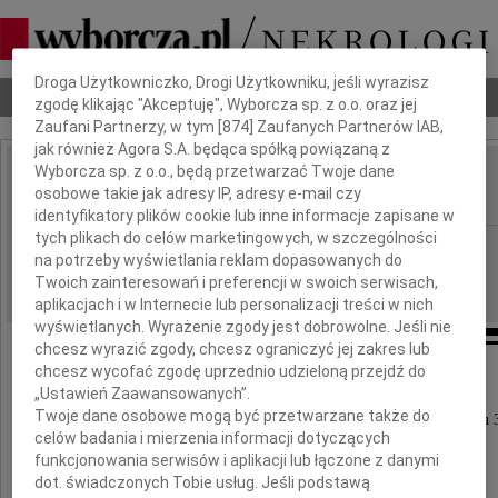
Dbamy o Twoją prywatność
Droga Użytkowniczko, Drogi Użytkowniku, jeśli wyrazisz
Nekrologi
Odeszli
Poradnik pogrzebowy
zgodę klikając "Akceptuję", Wyborcza sp. z o.o. oraz jej
Zaufani Partnerzy, w tym [
874
] Zaufanych Partnerów IAB,
jak również Agora S.A. będąca spółką powiązaną z
Wyborcza sp. z o.o., będą przetwarzać Twoje dane
Ryszard Kaliszczak
osobowe takie jak adresy IP, adresy e-mail czy
IMIĘ I NAZWISKO:
identyfikatory plików cookie lub inne informacje zapisane w
tych plikach do celów marketingowych, w szczególności
Lublin
REGION:
na potrzeby wyświetlania reklam dopasowanych do
16.12.2010
DATA EMISJI:
Twoich zainteresowań i preferencji w swoich serwisach,
aplikacjach i w Internecie lub personalizacji treści w nich
wyświetlanych. Wyrażenie zgody jest dobrowolne. Jeśli nie
chcesz wyrazić zgody, chcesz ograniczyć jej zakres lub
chcesz wycofać zgodę uprzednio udzieloną przejdź do
Z głębokim żalem zawiadamiamy,
„Ustawień Zaawansowanych”.
Twoje dane osobowe mogą być przetwarzane także do
że dnia 10 grudnia 2010 r. zmarł tragicznie w wieku 3
celów badania i mierzenia informacji dotyczących
funkcjonowania serwisów i aplikacji lub łączone z danymi
dot. świadczonych Tobie usług. Jeśli podstawą