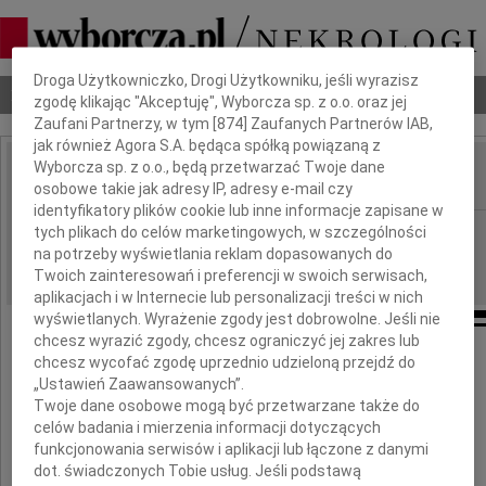
Dbamy o Twoją prywatność
Droga Użytkowniczko, Drogi Użytkowniku, jeśli wyrazisz
Nekrologi
Odeszli
Poradnik pogrzebowy
zgodę klikając "Akceptuję", Wyborcza sp. z o.o. oraz jej
Zaufani Partnerzy, w tym [
874
] Zaufanych Partnerów IAB,
jak również Agora S.A. będąca spółką powiązaną z
Wyborcza sp. z o.o., będą przetwarzać Twoje dane
osobowe takie jak adresy IP, adresy e-mail czy
IMIĘ I NAZWISKO:
identyfikatory plików cookie lub inne informacje zapisane w
Kraków
tych plikach do celów marketingowych, w szczególności
REGION:
na potrzeby wyświetlania reklam dopasowanych do
15.12.2010
DATA EMISJI:
Twoich zainteresowań i preferencji w swoich serwisach,
aplikacjach i w Internecie lub personalizacji treści w nich
wyświetlanych. Wyrażenie zgody jest dobrowolne. Jeśli nie
chcesz wyrazić zgody, chcesz ograniczyć jej zakres lub
Panu Profesorowi
chcesz wycofać zgodę uprzednio udzieloną przejdź do
„Ustawień Zaawansowanych”.
Wiesławowi Starowiczowi
Twoje dane osobowe mogą być przetwarzane także do
celów badania i mierzenia informacji dotyczących
funkcjonowania serwisów i aplikacji lub łączone z danymi
wyrazy głębokiego współczucia
dot. świadczonych Tobie usług. Jeśli podstawą