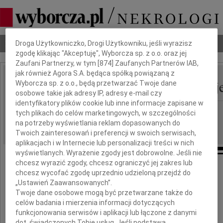
Dbamy o Twoją prywatność
Nekrologi
Odeszli
Poradnik pogrzebowy
Droga Użytkowniczko, Drogi Użytkowniku, jeśli wyrazisz
zgodę klikając "Akceptuję", Wyborcza sp. z o.o. oraz jej
Zaufani Partnerzy, w tym [
874
] Zaufanych Partnerów IAB,
jak również Agora S.A. będąca spółką powiązaną z
Andrzej January Maciej
Wyborcza sp. z o.o., będą przetwarzać Twoje dane
IMIĘ I NAZWISKO:
osobowe takie jak adresy IP, adresy e-mail czy
identyfikatory plików cookie lub inne informacje zapisane w
Wrocław
REGION:
tych plikach do celów marketingowych, w szczególności
na potrzeby wyświetlania reklam dopasowanych do
14.12.2010
DATA EMISJI:
Twoich zainteresowań i preferencji w swoich serwisach,
aplikacjach i w Internecie lub personalizacji treści w nich
wyświetlanych. Wyrażenie zgody jest dobrowolne. Jeśli nie
chcesz wyrazić zgody, chcesz ograniczyć jej zakres lub
Łączymy się w tych trudnych dniach z
chcesz wycofać zgodę uprzednio udzieloną przejdź do
Rodziną
„Ustawień Zaawansowanych”.
Twoje dane osobowe mogą być przetwarzane także do
celów badania i mierzenia informacji dotyczących
funkcjonowania serwisów i aplikacji lub łączone z danymi
zmarłego
dot. świadczonych Tobie usług. Jeśli podstawą