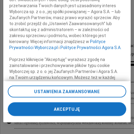
przetwarzania Twoich danych jest uzasadniony interes
Andrzeja Januarego
Wyborcza sp. z o.o., jej spółki powiązanej – Agora S.A. – lub
Zaufanych Partnerów, masz prawo wyrazić sprzeciw. Aby
to zrobić przejdź do „Ustawień Zaawansowanych” lub
Maciejewskiego
skontaktuj się z administratorem – w zależności od
zakresu sprzeciwu i podmiotu, wobec którego jest
kierowany. Więcej informacji znajdziesz w
Polityce
W Osobie Zmarłego straciliśmy aktywnego działac
Prywatności Wyborcza.pl
i
Polityce Prywatności Agora S.A.
Stowarzyszenia Bratniej Pomocy Odd Fellows w Rzeczypo
Poprzez kliknięcie "Akceptuję" wyrażasz zgodę na
zainstalowanie i przechowywanie plików typu cookie
Inne kondolencje
Wyborczej sp. z o. o. jej Zaufanych Partnerów i Agora S.A.
na Twoim urządzeniu końcowym. Możesz też w każdej
chwili zmienić swoje preferencje dot. plików cookie,
ponownie wywołując narzędzie do zarządzania Twoimi
USTAWIENIA ZAAWANSOWANE
Z wielkim bólem przyjęliśmy wiadomość o śmierci naszego aktywnego działacza An
preferencjami dot. przetwarzania danych poprzez
Maciejewskiego Łączymy się w smutku i żalu z Rodziną Zmarłego Dolnośląska Fun
odnośnik „Ustawienia prywatności” w stopce serwisu i
przechodząc do sekcji „Ustawienia zaawansowane”.
AKCEPTUJĘ
Zmiana ustawień plików cookie możliwa jest także za
Z głębokim smutkiem przyjęliśmy wiadomość o śmierci Andrzeja Januarego Maciej
pomocą ustawień przeglądarki.
serca i ogromnej życzliwości, współzałożyciela Wrocławskiej Rodziny Rotarian, inicja
My, nasi Zaufani Partnerzy i Agora S.A. możemy