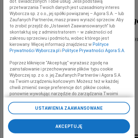
dot. świadczonych Tobie usług. Jeśli podstawą
przetwarzania Twoich danych jest uzasadniony interes
Wyborcza sp. z o.o., jej spółki powiązanej – Agora S.A. – lub
Tadeusza Płaszewskieg
Zaufanych Partnerów, masz prawo wyrazić sprzeciw. Aby
to zrobić przejdź do „Ustawień Zaawansowanych” lub
skontaktuj się z administratorem – w zależności od
zakresu sprzeciwu i podmiotu, wobec którego jest
pracownika naszego Muzeum w latach 1985-1991
kierowany. Więcej informacji znajdziesz w
Polityce
znakomitego fotografa zbiorów muzealnych.
Prywatności Wyborcza.pl
i
Polityce Prywatności Agora S.A.
Poprzez kliknięcie "Akceptuję" wyrażasz zgodę na
zainstalowanie i przechowywanie plików typu cookie
Rodzinie i Bliskim
Wyborczej sp. z o. o. jej Zaufanych Partnerów i Agora S.A.
na Twoim urządzeniu końcowym. Możesz też w każdej
chwili zmienić swoje preferencje dot. plików cookie,
wyrazy najgłębszego współczucia
ponownie wywołując narzędzie do zarządzania Twoimi
preferencjami dot. przetwarzania danych poprzez
składają
odnośnik „Ustawienia prywatności” w stopce serwisu i
USTAWIENIA ZAAWANSOWANE
Dyrektor i pracownicy
przechodząc do sekcji „Ustawienia zaawansowane”.
Zmiana ustawień plików cookie możliwa jest także za
Muzeum Narodowego w Krakowie
pomocą ustawień przeglądarki.
AKCEPTUJĘ
My, nasi Zaufani Partnerzy i Agora S.A. możemy