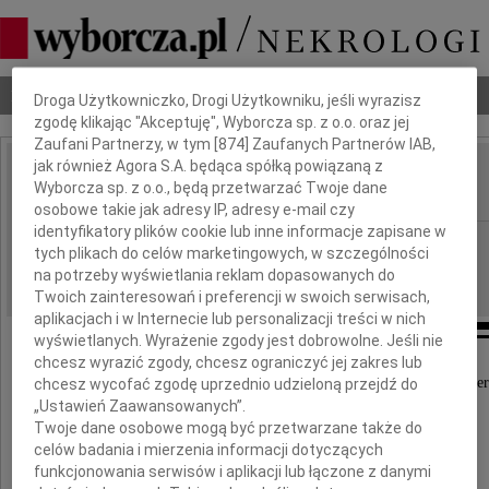
Dbamy o Twoją prywatność
Nekrologi
Odeszli
Poradnik pogrzebowy
Droga Użytkowniczko, Drogi Użytkowniku, jeśli wyrazisz
zgodę klikając "Akceptuję", Wyborcza sp. z o.o. oraz jej
Zaufani Partnerzy, w tym [
874
] Zaufanych Partnerów IAB,
jak również Agora S.A. będąca spółką powiązaną z
Tadeusz Płaszewski
Wyborcza sp. z o.o., będą przetwarzać Twoje dane
IMIĘ I NAZWISKO:
osobowe takie jak adresy IP, adresy e-mail czy
identyfikatory plików cookie lub inne informacje zapisane w
Kraków
REGION:
tych plikach do celów marketingowych, w szczególności
14.12.2010
na potrzeby wyświetlania reklam dopasowanych do
DATA EMISJI:
Twoich zainteresowań i preferencji w swoich serwisach,
aplikacjach i w Internecie lub personalizacji treści w nich
wyświetlanych. Wyrażenie zgody jest dobrowolne. Jeśli nie
chcesz wyrazić zgody, chcesz ograniczyć jej zakres lub
Z głębokim żalem przyjęliśmy wiadomość o śmier
chcesz wycofać zgodę uprzednio udzieloną przejdź do
„Ustawień Zaawansowanych”.
Twoje dane osobowe mogą być przetwarzane także do
celów badania i mierzenia informacji dotyczących
funkcjonowania serwisów i aplikacji lub łączone z danymi