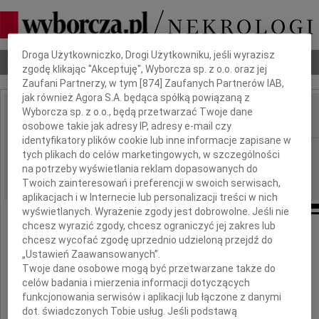
Dbamy o Twoją prywatność
Droga Użytkowniczko, Drogi Użytkowniku, jeśli wyrazisz
Nekrologi
Odeszli
Poradnik pogrzebowy
zgodę klikając "Akceptuję", Wyborcza sp. z o.o. oraz jej
Zaufani Partnerzy, w tym [
874
] Zaufanych Partnerów IAB,
jak również Agora S.A. będąca spółką powiązaną z
Wyborcza sp. z o.o., będą przetwarzać Twoje dane
osobowe takie jak adresy IP, adresy e-mail czy
IMIĘ I NAZWISKO:
identyfikatory plików cookie lub inne informacje zapisane w
Kraków
REGION:
tych plikach do celów marketingowych, w szczególności
na potrzeby wyświetlania reklam dopasowanych do
14.12.2010
DATA EMISJI:
Twoich zainteresowań i preferencji w swoich serwisach,
aplikacjach i w Internecie lub personalizacji treści w nich
wyświetlanych. Wyrażenie zgody jest dobrowolne. Jeśli nie
chcesz wyrazić zgody, chcesz ograniczyć jej zakres lub
chcesz wycofać zgodę uprzednio udzieloną przejdź do
Wyrazy głębokiego współczucia
„Ustawień Zaawansowanych”.
dla
Twoje dane osobowe mogą być przetwarzane także do
celów badania i mierzenia informacji dotyczących
funkcjonowania serwisów i aplikacji lub łączone z danymi
Pana Profesora
dot. świadczonych Tobie usług. Jeśli podstawą