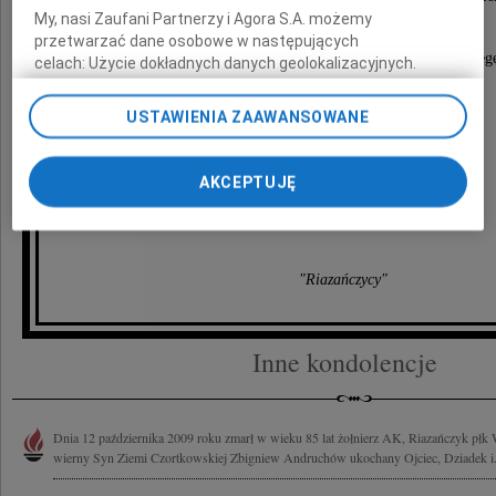
My, nasi Zaufani Partnerzy i Agora S.A. możemy
Orderu Odrodzenia Polski.
przetwarzać dane osobowe w następujących
Z ogromnym żalem żegnamy serdecznego Koleg
celach:
Użycie dokładnych danych geolokalizacyjnych.
Aktywne skanowanie charakterystyki urządzenia do celów
i towarzysza broni z lat wojny.
identyfikacji. Przechowywanie informacji na urządzeniu lub
USTAWIENIA ZAAWANSOWANE
dostęp do nich. Spersonalizowane reklamy i treści, pomiar
Wyrazy głębokiego współczucia składają
reklam i treści, badnie odbiorców i ulepszanie usług.
Lista Zaufanych Partnerów
AKCEPTUJĘ
Rodzinie
"Riazańczycy"
Inne kondolencje
Dnia 12 października 2009 roku zmarł w wieku 85 lat żołnierz AK, Riazańczyk pł
wierny Syn Ziemi Czortkowskiej Zbigniew Andruchów ukochany Ojciec, Dziadek i.