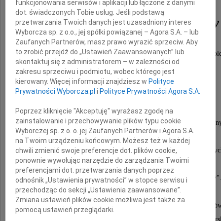
płk w st. spoczynku
funkcjonowania serwisów i aplikacji lub łączone z danymi
dot. świadczonych Tobie usług. Jeśli podstawą
Zbigniew Andruchów
przetwarzania Twoich danych jest uzasadniony interes
Wyborcza sp. z o.o., jej spółki powiązanej – Agora S.A. – lub
Zaufanych Partnerów, masz prawo wyrazić sprzeciw. Aby
to zrobić przejdź do „Ustawień Zaawansowanych” lub
Był żołnierzem AK w obwodzie Czortków (Podole
skontaktuj się z administratorem – w zależności od
a od 1944 pełnił służbę w Wojsku Polskim.
zakresu sprzeciwu i podmiotu, wobec którego jest
Absolwent Szkoły Oficerskiej w Riazaniu.
kierowany. Więcej informacji znajdziesz w
Polityce
Prywatności Wyborcza.pl
i
Polityce Prywatności Agora S.A.
Dowodził pododdziałami łączności,
a po ukończeniu studiów wyższych pracował
Poprzez kliknięcie "Akceptuję" wyrażasz zgodę na
zainstalowanie i przechowywanie plików typu cookie
na odpowiedzialnych stanowiskach w Sztabie Genera
Wyborczej sp. z o. o. jej Zaufanych Partnerów i Agora S.A.
i Ministerstwie Spraw Zagranicznych.
na Twoim urządzeniu końcowym. Możesz też w każdej
Aktywny i ofiarny działacz ogranizacji społecznyc
chwili zmienić swoje preferencje dot. plików cookie,
ponownie wywołując narzędzie do zarządzania Twoimi
W ostatnich latach pełnił funkcję
preferencjami dot. przetwarzania danych poprzez
sekretarza kombatanckiego klubu "Riazańczycy"
odnośnik „Ustawienia prywatności” w stopce serwisu i
przechodząc do sekcji „Ustawienia zaawansowane”.
Niezwykle pracowity, uczynny, skromny.
Zmiana ustawień plików cookie możliwa jest także za
Cieszył się ogromnym szacunkiem wśród kolegów
pomocą ustawień przeglądarki.
Odznaczony m.in. Krzyżami Oficerskim i Kawaler