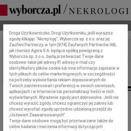
Dbamy o Twoją prywatność
Nekrologi
Odeszli
Poradnik pogrzebowy
Droga Użytkowniczko, Drogi Użytkowniku, jeśli wyrazisz
zgodę klikając "Akceptuję", Wyborcza sp. z o.o. oraz jej
Zaufani Partnerzy, w tym [
874
] Zaufanych Partnerów IAB,
Zbigniew Andruchów
jak również Agora S.A. będąca spółką powiązaną z
IMIĘ I NAZWISKO:
Wyborcza sp. z o.o., będą przetwarzać Twoje dane
osobowe takie jak adresy IP, adresy e-mail czy
Warszawa
REGION:
identyfikatory plików cookie lub inne informacje zapisane w
19.10.2009
DATA EMISJI:
tych plikach do celów marketingowych, w szczególności
na potrzeby wyświetlania reklam dopasowanych do
Twoich zainteresowań i preferencji w swoich serwisach,
aplikacjach i w Internecie lub personalizacji treści w nich
wyświetlanych. Wyrażenie zgody jest dobrowolne. Jeśli nie
Dnia 12 października 2009 roku
chcesz wyrazić zgody, chcesz ograniczyć jej zakres lub
chcesz wycofać zgodę uprzednio udzieloną przejdź do
w wieku 85 lat zmarł
„Ustawień Zaawansowanych”.
Twoje dane osobowe mogą być przetwarzane także do
celów badania i mierzenia informacji dotyczących