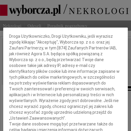
Nekrologi
Odeszli
Poradnik pogrzebowy
Dbamy o Twoją prywatność
Droga Użytkowniczko, Drogi Użytkowniku, jeśli wyrazisz
zgodę klikając "Akceptuję", Wyborcza sp. z o.o. oraz jej
Jacek Ruszkowski
Zaufani Partnerzy, w tym [
874
] Zaufanych Partnerów IAB,
IMIĘ I NAZWISKO:
jak również Agora S.A. będąca spółką powiązaną z
Wyborcza sp. z o.o., będą przetwarzać Twoje dane
Warszawa
REGION:
osobowe takie jak adresy IP, adresy e-mail czy
identyfikatory plików cookie lub inne informacje zapisane w
10.12.2010
DATA EMISJI:
tych plikach do celów marketingowych, w szczególności
na potrzeby wyświetlania reklam dopasowanych do
Twoich zainteresowań i preferencji w swoich serwisach,
aplikacjach i w Internecie lub personalizacji treści w nich
wyświetlanych. Wyrażenie zgody jest dobrowolne. Jeśli nie
Z głębokim żalem przyjęliśmy wiadomość,
chcesz wyrazić zgody, chcesz ograniczyć jej zakres lub
że w dniu 2 grudnia 2010 roku
chcesz wycofać zgodę uprzednio udzieloną przejdź do
„Ustawień Zaawansowanych”.
odszedł nasz Przyjaciel i Nauczyciel
Twoje dane osobowe mogą być przetwarzane także do
celów badania i mierzenia informacji dotyczących