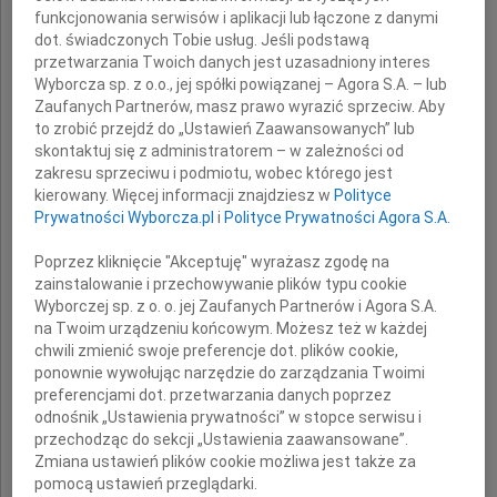
prof. dr hab. med.
funkcjonowania serwisów i aplikacji lub łączone z danymi
dot. świadczonych Tobie usług. Jeśli podstawą
Jacek Ruszkowski
przetwarzania Twoich danych jest uzasadniony interes
Wyborcza sp. z o.o., jej spółki powiązanej – Agora S.A. – lub
Zaufanych Partnerów, masz prawo wyrazić sprzeciw. Aby
to zrobić przejdź do „Ustawień Zaawansowanych” lub
skontaktuj się z administratorem – w zależności od
zakresu sprzeciwu i podmiotu, wobec którego jest
kierowany. Więcej informacji znajdziesz w
Polityce
Prywatności Wyborcza.pl
i
Polityce Prywatności Agora S.A.
Poprzez kliknięcie "Akceptuję" wyrażasz zgodę na
zainstalowanie i przechowywanie plików typu cookie
Żonie i Najbliższym
Wyborczej sp. z o. o. jej Zaufanych Partnerów i Agora S.A.
na Twoim urządzeniu końcowym. Możesz też w każdej
chwili zmienić swoje preferencje dot. plików cookie,
wyrazy głębokiego współczucia
ponownie wywołując narzędzie do zarządzania Twoimi
preferencjami dot. przetwarzania danych poprzez
odnośnik „Ustawienia prywatności” w stopce serwisu i
składa
przechodząc do sekcji „Ustawienia zaawansowane”.
Zmiana ustawień plików cookie możliwa jest także za
pomocą ustawień przeglądarki.
HTA Consulting