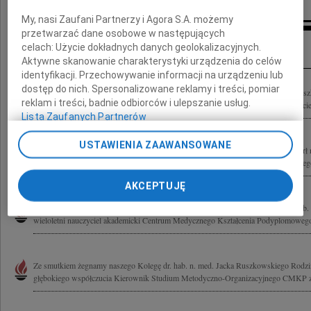
My, nasi Zaufani Partnerzy i Agora S.A. możemy
przetwarzać dane osobowe w następujących
Inne kondolencje
celach:
Użycie dokładnych danych geolokalizacyjnych.
Aktywne skanowanie charakterystyki urządzenia do celów
identyfikacji. Przechowywanie informacji na urządzeniu lub
dostęp do nich. Spersonalizowane reklamy i treści, pomiar
Wyrazy głębokiego żalu i współczucia z powodu śmierci dr. hab. n. med. Jacka Rusz
reklam i treści, badnie odbiorców i ulepszanie usług.
Bliskim Zarząd oraz członkowie Stowarzyszenia Central and Eastern European Societ
Lista Zaufanych Partnerów
USTAWIENIA ZAAWANSOWANE
Głęboko poruszeni, pogrążeni w bólu zawiadamiamy, że 2 grudnia 2010 roku zmarł
Profesor Akademii Leona Koźmińskiego, pracownik naukowy Centrum Medycznego 
AKCEPTUJĘ
Z żalem przyjęliśmy wiadomość, że w dniu 2 grudnia 2010 roku zmarł nagle dr hab
wieloletni nauczyciel akademicki Centrum Medycznego Kształcenia Podyplomowego
Ze smutkiem żegnamy naszego Kolegę dr. hab. n. med. Jacka Ruszkowskiego Rodzi
głębokiego współczucia Kierownik Studium Metodyczno-Organizacyjnego CMKP z