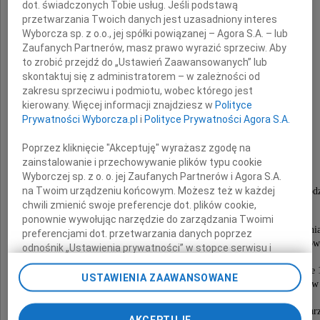
Kuzyn, Wujek, Kolega, Przyjaciel i Sąsiad
dot. świadczonych Tobie usług. Jeśli podstawą
przetwarzania Twoich danych jest uzasadniony interes
Wyborcza sp. z o.o., jej spółki powiązanej – Agora S.A. – lub
Zaufanych Partnerów, masz prawo wyrazić sprzeciw. Aby
to zrobić przejdź do „Ustawień Zaawansowanych” lub
skontaktuj się z administratorem – w zależności od
zakresu sprzeciwu i podmiotu, wobec którego jest
kierowany. Więcej informacji znajdziesz w
Polityce
Prywatności Wyborcza.pl
i
Polityce Prywatności Agora S.A.
Roman Waśniewski
Poprzez kliknięcie "Akceptuję" wyrażasz zgodę na
zainstalowanie i przechowywanie plików typu cookie
lat 56
Wyborczej sp. z o. o. jej Zaufanych Partnerów i Agora S.A.
na Twoim urządzeniu końcowym. Możesz też w każdej
Różaniec zostanie odmówiony w piątek 10 grudnia 2010 roku o go
pogrzebowym "CULTUS" - Korzybscy
chwili zmienić swoje preferencje dot. plików cookie,
ul. Browarna w Toruniu.
ponownie wywołując narzędzie do zarządzania Twoimi
Uroczystości pogrzebowe rozpoczną się w sobotę 11 grudni
preferencjami dot. przetwarzania danych poprzez
o godzinie 10.15 pożegnaniem w Domu Pogrzebo
odnośnik „Ustawienia prywatności” w stopce serwisu i
,,CULTUS - Korzybscy ul. Browarna.
przechodząc do sekcji „Ustawienia zaawansowane”.
Msza święta żałobna zostanie odprawiona o godzinie 
Zmiana ustawień plików cookie możliwa jest także za
USTAWIENIA ZAAWANSOWANE
w kościele p.w. NMP Częstochowskiej o.o. Paulinów
pomocą ustawień przeglądarki.
ul. Konstytucji 3 Maja 3c w Toruniu.
Po Mszy świętej pogrzeb odbędzie się na cmentar
AKCEPTUJĘ
My, nasi Zaufani Partnerzy i Agora S.A. możemy