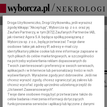
Dbamy o Twoją prywatność
Nekrologi
Odeszli
Poradnik pogrzebowy
Droga Użytkowniczko, Drogi Użytkowniku, jeśli wyrazisz
zgodę klikając "Akceptuję", Wyborcza sp. z o.o. oraz jej
Zaufani Partnerzy, w tym [
872
] Zaufanych Partnerów IAB,
jak również Agora S.A. będąca spółką powiązaną z
Roman Waśniewski
Wyborcza sp. z o.o., będą przetwarzać Twoje dane
IMIĘ I NAZWISKO:
osobowe takie jak adresy IP, adresy e-mail czy
identyfikatory plików cookie lub inne informacje zapisane w
Bydgoszcz
REGION:
tych plikach do celów marketingowych, w szczególności
10.12.2010
DATA EMISJI:
na potrzeby wyświetlania reklam dopasowanych do
Twoich zainteresowań i preferencji w swoich serwisach,
aplikacjach i w Internecie lub personalizacji treści w nich
wyświetlanych. Wyrażenie zgody jest dobrowolne. Jeśli nie
chcesz wyrazić zgody, chcesz ograniczyć jej zakres lub
,,Złote serce miałeś, od życia dużo nie chciałeś,
chcesz wycofać zgodę uprzednio udzieloną przejdź do
ale zawsze z czułością o nas dbałeś i tak gorąco nas ko
„Ustawień Zaawansowanych”.
Twoje dane osobowe mogą być przetwarzane także do
Z głębokim żalem zawiadamiamy, że
celów badania i mierzenia informacji dotyczących
dnia 6 grudnia 2010 roku zmarł nagle
mój Mąż, nasz Tatuś, Teść, Brat, Szwagier,
funkcjonowania serwisów i aplikacji lub łączone z danymi