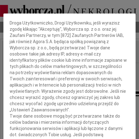
Dbamy o Twoją prywatność
Droga Użytkowniczko, Drogi Użytkowniku, jeśli wyrazisz
Nekrologi
Odeszli
Poradnik pogrzebowy
zgodę klikając "Akceptuję", Wyborcza sp. z o.o. oraz jej
Zaufani Partnerzy, w tym [
872
] Zaufanych Partnerów IAB,
jak również Agora S.A. będąca spółką powiązaną z
Wyborcza sp. z o.o., będą przetwarzać Twoje dane
Witold Kwaśniewski
osobowe takie jak adresy IP, adresy e-mail czy
IMIĘ I NAZWISKO:
identyfikatory plików cookie lub inne informacje zapisane w
tych plikach do celów marketingowych, w szczególności
Wrocław
REGION:
na potrzeby wyświetlania reklam dopasowanych do
10.12.2010
DATA EMISJI:
Twoich zainteresowań i preferencji w swoich serwisach,
aplikacjach i w Internecie lub personalizacji treści w nich
wyświetlanych. Wyrażenie zgody jest dobrowolne. Jeśli nie
chcesz wyrazić zgody, chcesz ograniczyć jej zakres lub
chcesz wycofać zgodę uprzednio udzieloną przejdź do
„Ustawień Zaawansowanych”.
Przekazujemy najbliższej
Twoje dane osobowe mogą być przetwarzane także do
celów badania i mierzenia informacji dotyczących
Rodzinie
funkcjonowania serwisów i aplikacji lub łączone z danymi
dot. świadczonych Tobie usług. Jeśli podstawą