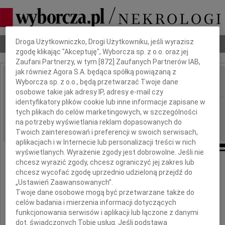
Dbamy o Twoją prywatność
Droga Użytkowniczko, Drogi Użytkowniku, jeśli wyrazisz
Nekrologi
Odeszli
Poradnik pogrzebowy
zgodę klikając "Akceptuję", Wyborcza sp. z o.o. oraz jej
Zaufani Partnerzy, w tym [
872
] Zaufanych Partnerów IAB,
jak również Agora S.A. będąca spółką powiązaną z
Wyborcza sp. z o.o., będą przetwarzać Twoje dane
IMIĘ I NAZWISKO:
osobowe takie jak adresy IP, adresy e-mail czy
identyfikatory plików cookie lub inne informacje zapisane w
Wrocław
REGION:
tych plikach do celów marketingowych, w szczególności
09.12.2010
na potrzeby wyświetlania reklam dopasowanych do
DATA EMISJI:
Twoich zainteresowań i preferencji w swoich serwisach,
aplikacjach i w Internecie lub personalizacji treści w nich
wyświetlanych. Wyrażenie zgody jest dobrowolne. Jeśli nie
chcesz wyrazić zgody, chcesz ograniczyć jej zakres lub
chcesz wycofać zgodę uprzednio udzieloną przejdź do
Najszczersze wyrazy współczucia
„Ustawień Zaawansowanych”.
Twoje dane osobowe mogą być przetwarzane także do
celów badania i mierzenia informacji dotyczących
Agnieszce Borkowskiej
funkcjonowania serwisów i aplikacji lub łączone z danymi
dot. świadczonych Tobie usług. Jeśli podstawą