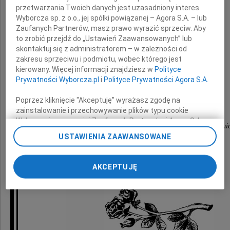
przetwarzania Twoich danych jest uzasadniony interes
z powodu śmierci
Wyborcza sp. z o.o., jej spółki powiązanej – Agora S.A. – lub
Zaufanych Partnerów, masz prawo wyrazić sprzeciw. Aby
to zrobić przejdź do „Ustawień Zaawansowanych” lub
Taty
skontaktuj się z administratorem – w zależności od
zakresu sprzeciwu i podmiotu, wobec którego jest
kierowany. Więcej informacji znajdziesz w
Polityce
Prywatności Wyborcza.pl
i
Polityce Prywatności Agora S.A.
składają
Poprzez kliknięcie "Akceptuję" wyrażasz zgodę na
zainstalowanie i przechowywanie plików typu cookie
Dyrekcja oraz pracownicy
Wyborczej sp. z o. o. jej Zaufanych Partnerów i Agora S.A.
Wrocławskiego Toru Wyścigów Konnych - Partyni
na Twoim urządzeniu końcowym. Możesz też w każdej
USTAWIENIA ZAAWANSOWANE
chwili zmienić swoje preferencje dot. plików cookie,
ponownie wywołując narzędzie do zarządzania Twoimi
preferencjami dot. przetwarzania danych poprzez
AKCEPTUJĘ
odnośnik „Ustawienia prywatności” w stopce serwisu i
przechodząc do sekcji „Ustawienia zaawansowane”.
Zmiana ustawień plików cookie możliwa jest także za
pomocą ustawień przeglądarki.
My, nasi Zaufani Partnerzy i Agora S.A. możemy