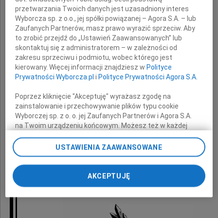
przetwarzania Twoich danych jest uzasadniony interes
wyrazy głębokiego współczucia
Wyborcza sp. z o.o., jej spółki powiązanej – Agora S.A. – lub
Zaufanych Partnerów, masz prawo wyrazić sprzeciw. Aby
z powodu śmierci
to zrobić przejdź do „Ustawień Zaawansowanych” lub
skontaktuj się z administratorem – w zależności od
zakresu sprzeciwu i podmiotu, wobec którego jest
Teścia
kierowany. Więcej informacji znajdziesz w
Polityce
Prywatności Wyborcza.pl
i
Polityce Prywatności Agora S.A.
Poprzez kliknięcie "Akceptuję" wyrażasz zgodę na
zainstalowanie i przechowywanie plików typu cookie
składają
Wyborczej sp. z o. o. jej Zaufanych Partnerów i Agora S.A.
na Twoim urządzeniu końcowym. Możesz też w każdej
chwili zmienić swoje preferencje dot. plików cookie,
Zarząd Cersanit SA
ponownie wywołując narzędzie do zarządzania Twoimi
USTAWIENIA ZAAWANSOWANE
oraz pracownicy firmy
preferencjami dot. przetwarzania danych poprzez
odnośnik „Ustawienia prywatności” w stopce serwisu i
przechodząc do sekcji „Ustawienia zaawansowane”.
AKCEPTUJĘ
Zmiana ustawień plików cookie możliwa jest także za
pomocą ustawień przeglądarki.
My, nasi Zaufani Partnerzy i Agora S.A. możemy