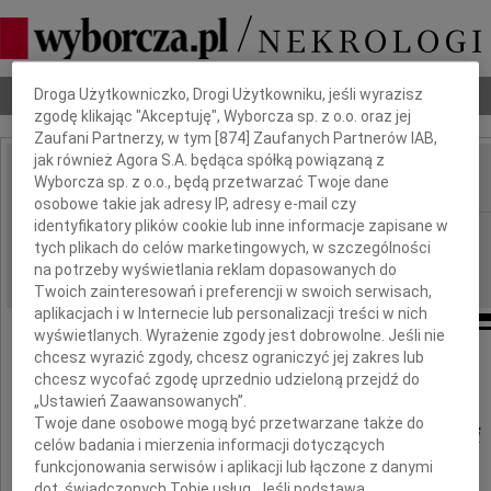
Dbamy o Twoją prywatność
Nekrologi
Odeszli
Poradnik pogrzebowy
Droga Użytkowniczko, Drogi Użytkowniku, jeśli wyrazisz
zgodę klikając "Akceptuję", Wyborcza sp. z o.o. oraz jej
Zaufani Partnerzy, w tym [
874
] Zaufanych Partnerów IAB,
jak również Agora S.A. będąca spółką powiązaną z
Wyborcza sp. z o.o., będą przetwarzać Twoje dane
IMIĘ I NAZWISKO:
osobowe takie jak adresy IP, adresy e-mail czy
identyfikatory plików cookie lub inne informacje zapisane w
Kielce, Łódź
REGION:
tych plikach do celów marketingowych, w szczególności
09.12.2010
DATA EMISJI:
na potrzeby wyświetlania reklam dopasowanych do
Twoich zainteresowań i preferencji w swoich serwisach,
aplikacjach i w Internecie lub personalizacji treści w nich
wyświetlanych. Wyrażenie zgody jest dobrowolne. Jeśli nie
chcesz wyrazić zgody, chcesz ograniczyć jej zakres lub
Panu
chcesz wycofać zgodę uprzednio udzieloną przejdź do
„Ustawień Zaawansowanych”.
Twoje dane osobowe mogą być przetwarzane także do
Mirosławowi Jędrzejczykowi
celów badania i mierzenia informacji dotyczących
funkcjonowania serwisów i aplikacji lub łączone z danymi
dot. świadczonych Tobie usług. Jeśli podstawą