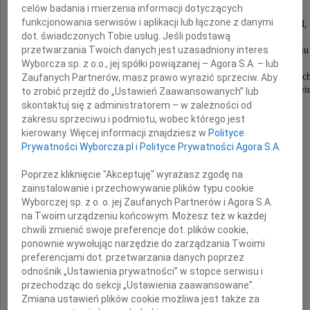
celów badania i mierzenia informacji dotyczących
Pioniera Polskiej Miedzi,
funkcjonowania serwisów i aplikacji lub łączone z danymi
wieloletniego Dyrektora Technicznego KGHM,
dot. świadczonych Tobie usług. Jeśli podstawą
Dyrektora Naczelnego
przetwarzania Twoich danych jest uzasadniony interes
Okręgowego Urzędu Górniczego we Wrocławiu
Wyborcza sp. z o.o., jej spółki powiązanej – Agora S.A. – lub
oraz Dyrektora Naczelnego
Zakładów Naukowo-Badawczych i Projektowyc
Zaufanych Partnerów, masz prawo wyrazić sprzeciw. Aby
Przemysłu Miedziowego "Cuprum? we Wrocławi
to zrobić przejdź do „Ustawień Zaawansowanych” lub
skontaktuj się z administratorem – w zależności od
zakresu sprzeciwu i podmiotu, wobec którego jest
Rodzinie
kierowany. Więcej informacji znajdziesz w
Polityce
Prywatności Wyborcza.pl
i
Polityce Prywatności Agora S.A.
i
Poprzez kliknięcie "Akceptuję" wyrażasz zgodę na
Przyjaciołom
zainstalowanie i przechowywanie plików typu cookie
Wyborczej sp. z o. o. jej Zaufanych Partnerów i Agora S.A.
Zmarłego
na Twoim urządzeniu końcowym. Możesz też w każdej
chwili zmienić swoje preferencje dot. plików cookie,
ponownie wywołując narzędzie do zarządzania Twoimi
wyrazy szczerego współczucia
preferencjami dot. przetwarzania danych poprzez
odnośnik „Ustawienia prywatności” w stopce serwisu i
składają
przechodząc do sekcji „Ustawienia zaawansowane”.
Zmiana ustawień plików cookie możliwa jest także za