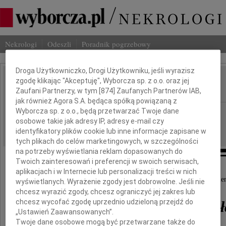
Nekrologi
Odeszli
Poradnik pogrzebowy
Dbamy o Twoją prywatność
Droga Użytkowniczko, Drogi Użytkowniku, jeśli wyrazisz
zgodę klikając "Akceptuję", Wyborcza sp. z o.o. oraz jej
Zbigniew Pochciał
IMIĘ I NAZWISKO:
Zaufani Partnerzy, w tym [
874
] Zaufanych Partnerów IAB,
jak również Agora S.A. będąca spółką powiązaną z
Wyborcza sp. z o.o., będą przetwarzać Twoje dane
Wrocław
REGION:
osobowe takie jak adresy IP, adresy e-mail czy
09.12.2010
DATA EMISJI:
identyfikatory plików cookie lub inne informacje zapisane w
tych plikach do celów marketingowych, w szczególności
na potrzeby wyświetlania reklam dopasowanych do
Twoich zainteresowań i preferencji w swoich serwisach,
aplikacjach i w Internecie lub personalizacji treści w nich
Z głębokim bólem przyjęliśmy wiadomość o śmier
wyświetlanych. Wyrażenie zgody jest dobrowolne. Jeśli nie
chcesz wyrazić zgody, chcesz ograniczyć jej zakres lub
chcesz wycofać zgodę uprzednio udzieloną przejdź do
dr. Zbigniewa Pochciał
„Ustawień Zaawansowanych”.
Twoje dane osobowe mogą być przetwarzane także do