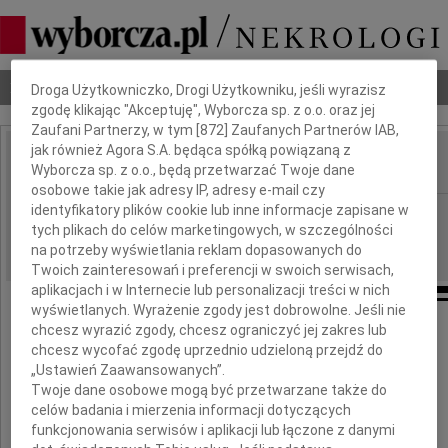
Dbamy o Twoją prywatność
Nekrologi
Odeszli
Poradnik pogrzebowy
Droga Użytkowniczko, Drogi Użytkowniku, jeśli wyrazisz
zgodę klikając "Akceptuję", Wyborcza sp. z o.o. oraz jej
Zaufani Partnerzy, w tym [
872
] Zaufanych Partnerów IAB,
jak również Agora S.A. będąca spółką powiązaną z
Wyborcza sp. z o.o., będą przetwarzać Twoje dane
IMIĘ I NAZWISKO:
osobowe takie jak adresy IP, adresy e-mail czy
identyfikatory plików cookie lub inne informacje zapisane w
Warszawa
REGION:
tych plikach do celów marketingowych, w szczególności
18.08.2009
DATA EMISJI:
na potrzeby wyświetlania reklam dopasowanych do
Twoich zainteresowań i preferencji w swoich serwisach,
aplikacjach i w Internecie lub personalizacji treści w nich
wyświetlanych. Wyrażenie zgody jest dobrowolne. Jeśli nie
chcesz wyrazić zgody, chcesz ograniczyć jej zakres lub
chcesz wycofać zgodę uprzednio udzieloną przejdź do
Drogiej Koleżance
„Ustawień Zaawansowanych”.
Twoje dane osobowe mogą być przetwarzane także do
celów badania i mierzenia informacji dotyczących
Agnieszce Dwurzyńskiej
funkcjonowania serwisów i aplikacji lub łączone z danymi