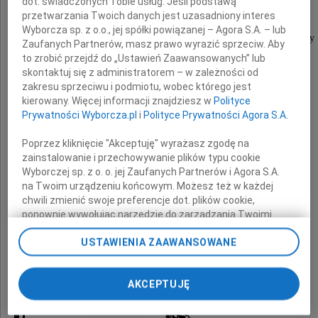
dot. świadczonych Tobie usług. Jeśli podstawą
przetwarzania Twoich danych jest uzasadniony interes
Wyborcza sp. z o.o., jej spółki powiązanej – Agora S.A. – lub
wyrazy głębokiego współczucia i słowa otuchy
Zaufanych Partnerów, masz prawo wyrazić sprzeciw. Aby
z powodu odejścia
to zrobić przejdź do „Ustawień Zaawansowanych” lub
skontaktuj się z administratorem – w zależności od
zakresu sprzeciwu i podmiotu, wobec którego jest
kierowany. Więcej informacji znajdziesz w
Polityce
Prywatności Wyborcza.pl
i
Polityce Prywatności Agora S.A.
Mamy
Poprzez kliknięcie "Akceptuję" wyrażasz zgodę na
zainstalowanie i przechowywanie plików typu cookie
Wyborczej sp. z o. o. jej Zaufanych Partnerów i Agora S.A.
na Twoim urządzeniu końcowym. Możesz też w każdej
składają
chwili zmienić swoje preferencje dot. plików cookie,
ponownie wywołując narzędzie do zarządzania Twoimi
koleżanki i koledzy
preferencjami dot. przetwarzania danych poprzez
USTAWIENIA ZAAWANSOWANE
odnośnik „Ustawienia prywatności” w stopce serwisu i
z Departamentu Analiz
przechodząc do sekcji „Ustawienia zaawansowane”.
Ministerstwa Skarbu Państwa
Zmiana ustawień plików cookie możliwa jest także za
AKCEPTUJĘ
pomocą ustawień przeglądarki.
My, nasi Zaufani Partnerzy i Agora S.A. możemy