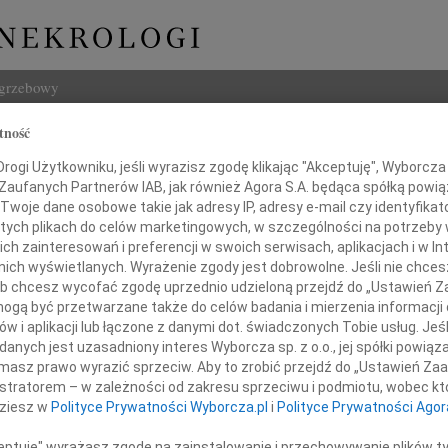
ogrzebowy
tność
Szukaj
ogi Użytkowniku, jeśli wyrazisz zgodę klikając "Akceptuję", Wyborcza sp
Imię i na
 Zaufanych Partnerów IAB, jak również Agora S.A. będąca spółką powi
Twoje dane osobowe takie jak adresy IP, adresy e-mail czy identyfikato
 tych plikach do celów marketingowych, w szczególności na potrzeby 
 zainteresowań i preferencji w swoich serwisach, aplikacjach i w Int
w nich wyświetlanych. Wyrażenie zgody jest dobrowolne. Jeśli nie chce
INNE NE
 lub chcesz wycofać zgodę uprzednio udzieloną przejdź do „Ustawień
07.0
gą być przetwarzane także do celów badania i mierzenia informacji
Dziek
w i aplikacji lub łączone z danymi dot. świadczonych Tobie usług. Jeś
07.0
Pani
nych jest uzasadniony interes Wyborcza sp. z o.o., jej spółki powiąza
Nasze
masz prawo wyrazić sprzeciw. Aby to zrobić przejdź do „Ustawień Z
Jacek
istratorem – w zależności od zakresu sprzeciwu i podmiotu, wobec któ
iecie Karaś-Krasztel
Z wie
dziesz w
Polityce Prywatności Wyborcza.pl
i
Polityce Prywatności Agor
Małgo
W dni
ceptuję" wyrażasz zgodę na zainstalowanie i przechowywanie plików t