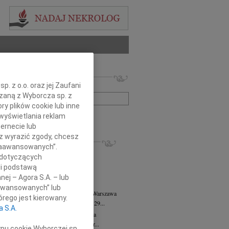
 nekrologów i wspomnień
. z o.o. oraz jej Zaufani
zwisko lub numer ogłoszenia:
ązaną z Wyborcza sp. z
ry plików cookie lub inne
wyświetlania reklam
+ szukanie zaawansowane
ernecie lub
sz wyrazić zgody, chcesz
KROLOGI
 Zaawansowanych”.
8.2026
Warszawa
 dotyczących
anie Wydziału dr hab. Julii Kubisie,...
li podstawą
8.2026
Warszawa
nej – Agora S.A. – lub
j kochanej i dzielnej Marylce Butruk...
aawansowanych” lub
 Tadeusz Duniec
wiek: 79
07.08.2026
Warszawa
rego jest kierowany.
lkim żalem przyjęliśmy wiadomość, że 29...
a S.A.
rzata Kościelska
07.08.2026
Warszawa
u 3 sierpnia 2026 roku zmarła Profesor...
ypu cookie Wyborczej sp.