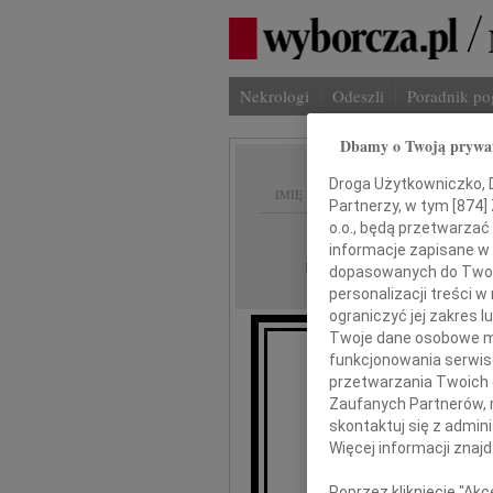
Nekrologi
Odeszli
Poradnik p
Dbamy o Twoją prywa
Droga Użytkowniczko, Dr
IMIĘ I NAZWISKO:
Partnerzy, w tym [
874
]
o.o., będą przetwarzać 
Warszawa
REGION:
informacje zapisane w
09.12.2010
DATA EMISJI:
dopasowanych do Twoich
personalizacji treści 
ograniczyć jej zakres
Twoje dane osobowe mo
funkcjonowania serwisó
przetwarzania Twoich da
Zaufanych Partnerów, 
skontaktuj się z admin
Elżb
Więcej informacji znaj
Poprzez kliknięcie "Ak