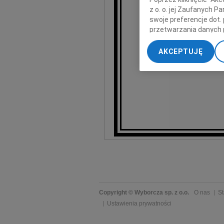
wyrazy
z o. o. jej Zaufanych 
swoje preferencje dot.
przetwarzania danych 
„Ustawienia zaawansow
AKCEPTUJĘ
My, nasi Zaufani Part
dokładnych danych geol
Przechowywanie informa
treści, badnie odbiorcó
Copyright © Wyborcza sp. z o.o.
O nas
St
Ustawienia prywatności