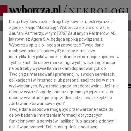
Dbamy o Twoją prywatność
Droga Użytkowniczko, Drogi Użytkowniku, jeśli wyrazisz
Nekrologi
Odeszli
Poradnik pogrzebowy
zgodę klikając "Akceptuję", Wyborcza sp. z o.o. oraz jej
Zaufani Partnerzy, w tym [
872
] Zaufanych Partnerów IAB,
jak również Agora S.A. będąca spółką powiązaną z
Wyborcza sp. z o.o., będą przetwarzać Twoje dane
osobowe takie jak adresy IP, adresy e-mail czy
IMIĘ I NAZWISKO:
identyfikatory plików cookie lub inne informacje zapisane w
Wrocław
tych plikach do celów marketingowych, w szczególności
REGION:
na potrzeby wyświetlania reklam dopasowanych do
09.12.2010
DATA EMISJI:
Twoich zainteresowań i preferencji w swoich serwisach,
aplikacjach i w Internecie lub personalizacji treści w nich
wyświetlanych. Wyrażenie zgody jest dobrowolne. Jeśli nie
chcesz wyrazić zgody, chcesz ograniczyć jej zakres lub
Pani
chcesz wycofać zgodę uprzednio udzieloną przejdź do
„Ustawień Zaawansowanych”.
Iwonie Szyrockiej
Twoje dane osobowe mogą być przetwarzane także do
celów badania i mierzenia informacji dotyczących
funkcjonowania serwisów i aplikacji lub łączone z danymi
wyrazy głębokiego żalu
dot. świadczonych Tobie usług. Jeśli podstawą
i szczerego współczucia z powodu śmierci