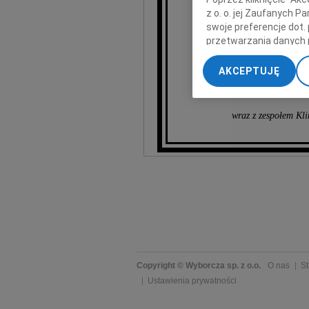
z o. o. jej Zaufanych 
swoje preferencje dot.
przetwarzania danych 
„Ustawienia zaawansow
AKCEPTUJĘ
My, nasi Zaufani Part
dokładnych danych geol
Przechowywanie informa
wraz z zespołem Kli
treści, badnie odbiorcó
Copyright © Wyborcza sp. z o.o.
O nas
St
Ustawienia prywatności