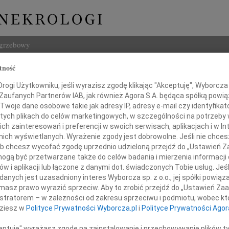
ogrzebowy
tność
Szukaj
ogi Użytkowniku, jeśli wyrazisz zgodę klikając "Akceptuję", Wyborcza sp
Imię i na
 Zaufanych Partnerów IAB, jak również Agora S.A. będąca spółką powi
Twoje dane osobowe takie jak adresy IP, adresy e-mail czy identyfikato
 tych plikach do celów marketingowych, w szczególności na potrzeby 
 zainteresowań i preferencji w swoich serwisach, aplikacjach i w Int
w nich wyświetlanych. Wyrażenie zgody jest dobrowolne. Jeśli nie chce
INNE NE
 lub chcesz wycofać zgodę uprzednio udzieloną przejdź do „Ustawień
Ewa S
gą być przetwarzane także do celów badania i mierzenia informacji
Panu 
w i aplikacji lub łączone z danymi dot. świadczonych Tobie usług. Jeś
Pani Doc.
03.0
nych jest uzasadniony interes Wyborcza sp. z o.o., jej spółki powiąza
Panu 
Marii Cioch
masz prawo wyrazić sprzeciw. Aby to zrobić przejdź do „Ustawień Z
31.0
istratorem – w zależności od zakresu sprzeciwu i podmiotu, wobec któ
Wyraz
dziesz w
Polityce Prywatności Wyborcza.pl
i
Polityce Prywatności Agor
 głębokiego współczucia i żalu
31.0
z powodu śmierci
Nasze
ceptuję" wyrażasz zgodę na zainstalowanie i przechowywanie plików t