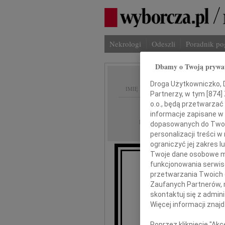
Nekrologi
Odeszli
Poradnik p
Dbamy o Twoją prywa
Droga Użytkowniczko, Dr
IMIĘ I NAZWISKO:
Partnerzy, w tym [
874
]
o.o., będą przetwarzać 
Lublin
REGION:
informacje zapisane w
09.12.2010
DATA EMISJI:
dopasowanych do Twoich
personalizacji treści 
ograniczyć jej zakres
Twoje dane osobowe mo
funkcjonowania serwisó
przetwarzania Twoich da
Zaufanych Partnerów, 
skontaktuj się z admin
Więcej informacji znaj
wyrazy
Poprzez kliknięcie "Ak