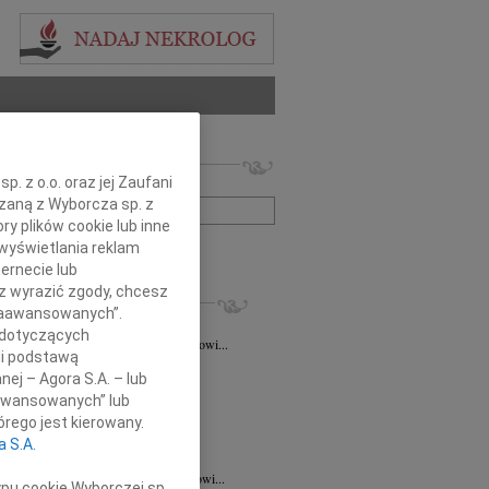
 nekrologów i wspomnień
. z o.o. oraz jej Zaufani
zwisko lub numer ogłoszenia:
ązaną z Wyborcza sp. z
ry plików cookie lub inne
wyświetlania reklam
+ szukanie zaawansowane
ernecie lub
sz wyrazić zgody, chcesz
KROLOGI
 Zaawansowanych”.
taśkiewicz
03.08.2026
Lublin
 dotyczących
Profesorowi Grzegorzowi Staśkiewiczowi...
li podstawą
8.2026
Lublin
nej – Agora S.A. – lub
dr hab. n. med. Grzegorzowi...
aawansowanych” lub
7.2026
Lublin
rego jest kierowany.
y głębokiego współczucia dla dr...
a S.A.
7.2026
Lublin
mu Koledze dr hab. n. med. Grzegorzowi...
ypu cookie Wyborczej sp.