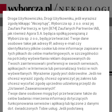
Dbamy o Twoją prywatność
Droga Użytkowniczko, Drogi Użytkowniku, jeśli wyrazisz
Nekrologi
Odeszli
Poradnik pogrzebowy
zgodę klikając "Akceptuję", Wyborcza sp. z o.o. oraz jej
Zaufani Partnerzy, w tym [
874
] Zaufanych Partnerów IAB,
jak również Agora S.A. będąca spółką powiązaną z
Wyborcza sp. z o.o., będą przetwarzać Twoje dane
osobowe takie jak adresy IP, adresy e-mail czy
IMIĘ I NAZWISKO:
identyfikatory plików cookie lub inne informacje zapisane w
Wrocław
tych plikach do celów marketingowych, w szczególności
REGION:
na potrzeby wyświetlania reklam dopasowanych do
09.12.2010
DATA EMISJI:
Twoich zainteresowań i preferencji w swoich serwisach,
aplikacjach i w Internecie lub personalizacji treści w nich
wyświetlanych. Wyrażenie zgody jest dobrowolne. Jeśli nie
chcesz wyrazić zgody, chcesz ograniczyć jej zakres lub
Naszej Koleżance
chcesz wycofać zgodę uprzednio udzieloną przejdź do
„Ustawień Zaawansowanych”.
Twoje dane osobowe mogą być przetwarzane także do
Arletcie Cyraniak-Nowak
celów badania i mierzenia informacji dotyczących
funkcjonowania serwisów i aplikacji lub łączone z danymi
wyrazy szczerego i głębokiego współczucia
dot. świadczonych Tobie usług. Jeśli podstawą