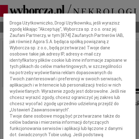
Dbamy o Twoją prywatność
Droga Użytkowniczko, Drogi Użytkowniku, jeśli wyrazisz
Nekrologi
Odeszli
Poradnik pogrzebowy
zgodę klikając "Akceptuję", Wyborcza sp. z o.o. oraz jej
Zaufani Partnerzy, w tym [
874
] Zaufanych Partnerów IAB,
jak również Agora S.A. będąca spółką powiązaną z
Wyborcza sp. z o.o., będą przetwarzać Twoje dane
osobowe takie jak adresy IP, adresy e-mail czy
IMIĘ I NAZWISKO:
identyfikatory plików cookie lub inne informacje zapisane w
Warszawa
tych plikach do celów marketingowych, w szczególności
REGION:
na potrzeby wyświetlania reklam dopasowanych do
09.12.2010
DATA EMISJI:
Twoich zainteresowań i preferencji w swoich serwisach,
aplikacjach i w Internecie lub personalizacji treści w nich
wyświetlanych. Wyrażenie zgody jest dobrowolne. Jeśli nie
chcesz wyrazić zgody, chcesz ograniczyć jej zakres lub
Bożence i Leszkowi oraz Ich Blis
chcesz wycofać zgodę uprzednio udzieloną przejdź do
„Ustawień Zaawansowanych”.
serdeczne wyrazy współczucia
Twoje dane osobowe mogą być przetwarzane także do
z powodu śmierci Bratowej
celów badania i mierzenia informacji dotyczących
funkcjonowania serwisów i aplikacji lub łączone z danymi
Mirki
dot. świadczonych Tobie usług. Jeśli podstawą