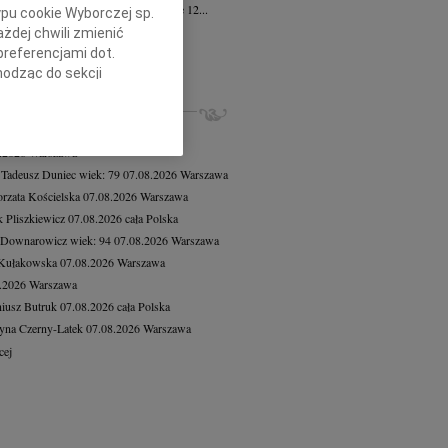
żona w smutku rodzina zawiadamia, że 12...
ypu cookie Wyborczej sp.
a Kalinowska
16.07.2026
Gdańsk
żdej chwili zmienić
bokim żalem zawiadamiamy, że po...
preferencjami dot.
hodząc do sekcji
cej
stawień przeglądarki.
ZE NEKROLOGI, KONDOLENCJE
8.2026
Warszawa
h celach:
Użycie
8.2026
Warszawa
lów identyfikacji.
ści, pomiar reklam i
 Tadeusz Duniec
wiek: 79
07.08.2026
Warszawa
rzata Kościelska
07.08.2026
Warszawa
 Pliszkiewicz
07.08.2026
cała Polska
 Downarowicz
wiek: 94
07.08.2026
Warszawa
 Kułakowska
07.08.2026
Warszawa
8.2026
Warszawa
iusz Butruk
07.08.2026
cała Polska
yna Czerny-Latek
07.08.2026
Warszawa
cej