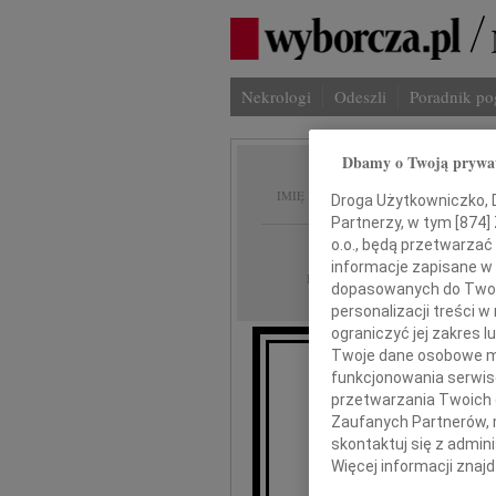
Nekrologi
Odeszli
Poradnik p
Dbamy o Twoją prywa
Waldem
IMIĘ I NAZWISKO:
Droga Użytkowniczko, Dr
Partnerzy, w tym [
874
]
o.o., będą przetwarzać 
Gdańsk
REGION:
informacje zapisane w
08.12.2010
DATA EMISJI:
dopasowanych do Twoich
personalizacji treści 
ograniczyć jej zakres
Twoje dane osobowe mo
funkcjonowania serwisó
przetwarzania Twoich da
Z głębokim żalem 
Zaufanych Partnerów, 
w Ottawie (Kanada
skontaktuj się z admin
Więcej informacji znaj