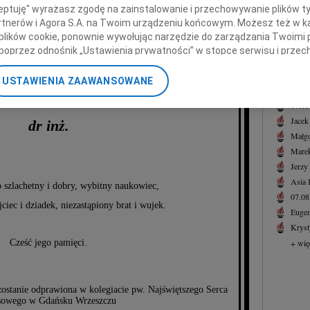
Pogrą
ceptuję" wyrażasz zgodę na zainstalowanie i przechowywanie plików t
Joann
Partnerów i Agora S.A. na Twoim urządzeniu końcowym. Możesz też w ka
Z głę
 plików cookie, ponownie wywołując narzędzie do zarządzania Twoimi 
poprzez odnośnik „Ustawienia prywatności” w stopce serwisu i przec
+ wię
ldemar Maciej
ane”. Zmiana ustawień plików cookie możliwa jest także za pomocą u
NAJNOWS
USTAWIENIA ZAAWANSOWANE
07.0
Dmochowski
nerzy i Agora S.A. możemy przetwarzać dane osobowe w następującyc
07.0
okalizacyjnych. Aktywne skanowanie charakterystyki urządzenia do ce
cji na urządzeniu lub dostęp do nich. Spersonalizowane reklamy i tre
Jacek
dr inż.
w i ulepszanie usług.
Lista Zaufanych Partnerów
Małgo
Marek
Jerzy
Asia
 szlachetny i dobry, wybitny naukowiec,
07.0
ciec i dziadek, niezastąpiony brat i wujek.
Eugen
Kryst
Cześć jego pamięci.
+ wię
ostanie odprawiona w kolegiacie pw. Najświętszego Serca
sowego w Gdańsku Wrzeszczu