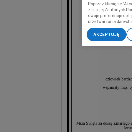
Poprzez kliknięcie "Ak
z o. o. jej Zaufanych 
swoje preferencje dot.
przetwarzania danych 
Wa
„Ustawienia zaawansow
AKCEPTUJĘ
My, nasi Zaufani Part
dokładnych danych geol
Przechowywanie informa
treści, badnie odbiorcó
człowiek bardzo
wspaniały mąż, oj
Msza Święta za duszę Zmarłego z
Jezu