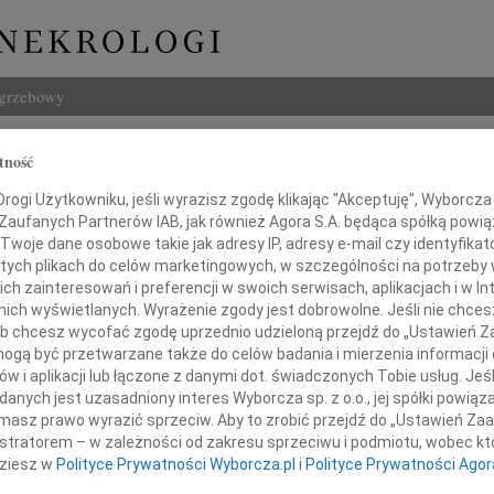
ogrzebowy
Szukaj
tność
ar Maciej Dmochowski
Imię i na
ogi Użytkowniku, jeśli wyrazisz zgodę klikając "Akceptuję", Wyborcza sp
 Zaufanych Partnerów IAB, jak również Agora S.A. będąca spółką powi
Twoje dane osobowe takie jak adresy IP, adresy e-mail czy identyfikato
 tych plikach do celów marketingowych, w szczególności na potrzeby 
 zainteresowań i preferencji w swoich serwisach, aplikacjach i w Int
INNE NE
w nich wyświetlanych. Wyrażenie zgody jest dobrowolne. Jeśli nie chce
Lubo
 lub chcesz wycofać zgodę uprzednio udzieloną przejdź do „Ustawień
Z żal
gą być przetwarzane także do celów badania i mierzenia informacji
Henr
w i aplikacji lub łączone z danymi dot. świadczonych Tobie usług. Jeś
Z wie
nych jest uzasadniony interes Wyborcza sp. z o.o., jej spółki powiąza
zawiadamiamy, że dnia 24 listopada 2010 r.
Jadwi
masz prawo wyrazić sprzeciw. Aby to zrobić przejdź do „Ustawień Z
) po długiej chorobie w wieku 63 lat zmarł
Gdań
istratorem – w zależności od zakresu sprzeciwu i podmiotu, wobec któ
Z głę
dziesz w
Polityce Prywatności Wyborcza.pl
i
Polityce Prywatności Agor
Andrz