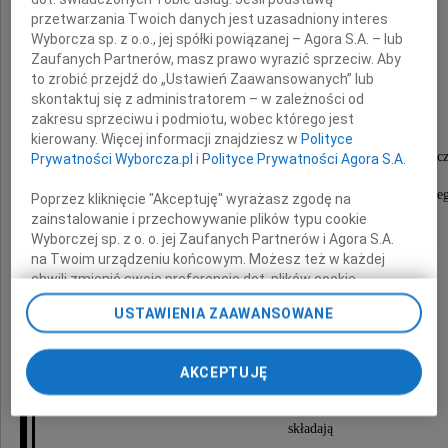
przetwarzania Twoich danych jest uzasadniony interes
Wyborcza sp. z o.o., jej spółki powiązanej – Agora S.A. – lub
Marzennę Stępień
Zaufanych Partnerów, masz prawo wyrazić sprzeciw. Aby
to zrobić przejdź do „Ustawień Zaawansowanych” lub
skontaktuj się z administratorem – w zależności od
kustosza
zakresu sprzeciwu i podmiotu, wobec którego jest
kierowany. Więcej informacji znajdziesz w
Polityce
wieloletniego pracownika Oddziału Opracowania Rze
Prywatności Wyborcza.pl
i
Polityce Prywatności Agora S.A.
Biblioteki Publicznej m.st. Warszawy
w Bibliotece Głównej Województwa Mazowieckie
Poprzez kliknięcie "Akceptuję" wyrażasz zgodę na
zainstalowanie i przechowywanie plików typu cookie
Wyborczej sp. z o. o. jej Zaufanych Partnerów i Agora S.A.
na Twoim urządzeniu końcowym. Możesz też w każdej
Rodzinie Zmarłej
chwili zmienić swoje preferencje dot. plików cookie,
ponownie wywołując narzędzie do zarządzania Twoimi
USTAWIENIA ZAAWANSOWANE
preferencjami dot. przetwarzania danych poprzez
odnośnik „Ustawienia prywatności” w stopce serwisu i
wyrazy współczucia
przechodząc do sekcji „Ustawienia zaawansowane”.
AKCEPTUJĘ
Zmiana ustawień plików cookie możliwa jest także za
pomocą ustawień przeglądarki.
składają
My, nasi Zaufani Partnerzy i Agora S.A. możemy