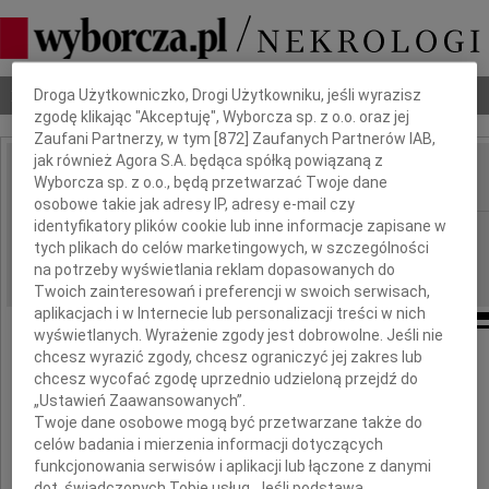
Dbamy o Twoją prywatność
Nekrologi
Odeszli
Poradnik pogrzebowy
Droga Użytkowniczko, Drogi Użytkowniku, jeśli wyrazisz
zgodę klikając "Akceptuję", Wyborcza sp. z o.o. oraz jej
Zaufani Partnerzy, w tym [
872
] Zaufanych Partnerów IAB,
jak również Agora S.A. będąca spółką powiązaną z
Wyborcza sp. z o.o., będą przetwarzać Twoje dane
IMIĘ I NAZWISKO:
osobowe takie jak adresy IP, adresy e-mail czy
identyfikatory plików cookie lub inne informacje zapisane w
Warszawa
REGION:
tych plikach do celów marketingowych, w szczególności
19.10.2009
DATA EMISJI:
na potrzeby wyświetlania reklam dopasowanych do
Twoich zainteresowań i preferencji w swoich serwisach,
aplikacjach i w Internecie lub personalizacji treści w nich
wyświetlanych. Wyrażenie zgody jest dobrowolne. Jeśli nie
chcesz wyrazić zgody, chcesz ograniczyć jej zakres lub
Z głębokim smutkiem żegamy
chcesz wycofać zgodę uprzednio udzieloną przejdź do
„Ustawień Zaawansowanych”.
Twoje dane osobowe mogą być przetwarzane także do
celów badania i mierzenia informacji dotyczących
funkcjonowania serwisów i aplikacji lub łączone z danymi
dot. świadczonych Tobie usług. Jeśli podstawą