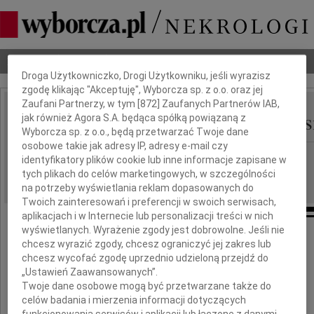
Dbamy o Twoją prywatność
Nekrologi
Odeszli
Poradnik pogrzebowy
Droga Użytkowniczko, Drogi Użytkowniku, jeśli wyrazisz
zgodę klikając "Akceptuję", Wyborcza sp. z o.o. oraz jej
Zaufani Partnerzy, w tym [
872
] Zaufanych Partnerów IAB,
Teresa Radzikowska-Łys
jak również Agora S.A. będąca spółką powiązaną z
IMIĘ I NAZWISKO:
Wyborcza sp. z o.o., będą przetwarzać Twoje dane
osobowe takie jak adresy IP, adresy e-mail czy
Lublin
REGION:
identyfikatory plików cookie lub inne informacje zapisane w
tych plikach do celów marketingowych, w szczególności
08.12.2010
DATA EMISJI:
na potrzeby wyświetlania reklam dopasowanych do
Twoich zainteresowań i preferencji w swoich serwisach,
aplikacjach i w Internecie lub personalizacji treści w nich
wyświetlanych. Wyrażenie zgody jest dobrowolne. Jeśli nie
Dnia 5 grudnia 2010 roku zmarła,
chcesz wyrazić zgody, chcesz ograniczyć jej zakres lub
przeżywszy 63 lata
chcesz wycofać zgodę uprzednio udzieloną przejdź do
„Ustawień Zaawansowanych”.
Twoje dane osobowe mogą być przetwarzane także do
celów badania i mierzenia informacji dotyczących