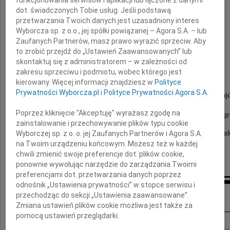
funkcjonowania serwisów i aplikacji lub łączone z danymi
dot. świadczonych Tobie usług. Jeśli podstawą
przetwarzania Twoich danych jest uzasadniony interes
Teresa
Wyborcza sp. z o.o., jej spółki powiązanej – Agora S.A. – lub
Zaufanych Partnerów, masz prawo wyrazić sprzeciw. Aby
to zrobić przejdź do „Ustawień Zaawansowanych” lub
Radzikowska-Łysiak
skontaktuj się z administratorem – w zależności od
zakresu sprzeciwu i podmiotu, wobec którego jest
kierowany. Więcej informacji znajdziesz w
Polityce
Msza święta żałobna zostanie odprawiona
Prywatności Wyborcza.pl
i
Polityce Prywatności Agora S.A.
w kaplicy cmentarnej przy Drodze Męczenników Maj
dnia 10 grudnia 2010 roku o godz. 12.00,
Poprzez kliknięcie "Akceptuję" wyrażasz zgodę na
po czym nastąpi złożenie Drogiej nam Zmarłej do gr
zainstalowanie i przechowywanie plików typu cookie
o czym zawiadamiają pogrążeni w głębokim smut
Wyborczej sp. z o. o. jej Zaufanych Partnerów i Agora S.A.
na Twoim urządzeniu końcowym. Możesz też w każdej
chwili zmienić swoje preferencje dot. plików cookie,
Mąż, Synowie, Synowa i Wnuk
ponownie wywołując narzędzie do zarządzania Twoimi
preferencjami dot. przetwarzania danych poprzez
odnośnik „Ustawienia prywatności” w stopce serwisu i
Kondolencje
przechodząc do sekcji „Ustawienia zaawansowane”.
Zmiana ustawień plików cookie możliwa jest także za
pomocą ustawień przeglądarki.
Państwu Prezesom Marcinowi i Agnieszce Łysiakom oraz Marcinkowi wyrazy szcz