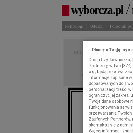
Nekrologi
Odeszli
Poradnik p
Teresa
Dbamy o Twoją prywa
IMIĘ I NAZWISKO:
Droga Użytkowniczko, Dr
Lublin
Partnerzy, w tym [
874
]
REGION:
o.o., będą przetwarzać 
07.12.2010
DATA EMISJI:
informacje zapisane w
dopasowanych do Twoich
personalizacji treści 
ograniczyć jej zakres
Twoje dane osobowe mo
Ludzie, k
funkcjonowania serwisó
bo zos
przetwarzania Twoich da
Zaufanych Partnerów, 
skontaktuj się z admin
Więcej informacji znaj