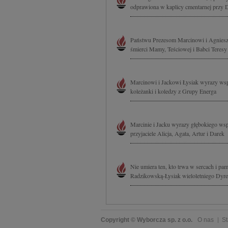
odprawiona w kaplicy cmentarnej przy 
Państwu Prezesom Marcinowi i Agniesz
śmierci Mamy, Teściowej i Babci Teresy
Marcinowi i Jackowi Łysiak wyrazy wsp
koleżanki i koledzy z Grupy Energa
Marcinie i Jacku wyrazy głębokiego wsp
przyjaciele Alicja, Agata, Artur i Darek
Nie umiera ten, kto trwa w sercach i pa
Radzikowską-Łysiak wieloletniego Dyrek
Copyright © Wyborcza sp. z o.o.
O nas
St