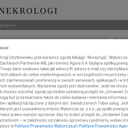
ogrzebowy
Szukaj
 Radzikowska-Łysiak
tność
Imię i na
ogi Użytkowniku, jeśli wyrazisz zgodę klikając "Akceptuję", Wyborcza sp
 Zaufanych Partnerów IAB, jak również Agora S.A. będąca spółką powi
Twoje dane osobowe takie jak adresy IP, adresy e-mail czy identyfikato
 tych plikach do celów marketingowych, w szczególności na potrzeby 
INNE NE
 zainteresowań i preferencji w swoich serwisach, aplikacjach i w Int
Ewa S
w nich wyświetlanych. Wyrażenie zgody jest dobrowolne. Jeśli nie chce
Panu 
 lub chcesz wycofać zgodę uprzednio udzieloną przejdź do „Ustawień
03.0
gą być przetwarzane także do celów badania i mierzenia informacji
tórych kochamy, zostają na zawsze,
Panu 
w i aplikacji lub łączone z danymi dot. świadczonych Tobie usług. Jeś
31.0
tawili ślady w naszych sercach"
nych jest uzasadniony interes Wyborcza sp. z o.o., jej spółki powiąza
Wyraz
masz prawo wyrazić sprzeciw. Aby to zrobić przejdź do „Ustawień Z
31.0
istratorem – w zależności od zakresu sprzeciwu i podmiotu, wobec któ
Nasze
dziesz w
Polityce Prywatności Wyborcza.pl
i
Polityce Prywatności Agor