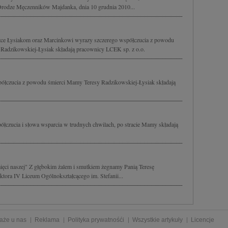
Drodze Męczenników Majdanka, dnia 10 grudnia 2010...
ce Łysiakom oraz Marcinkowi wyrazy szczerego współczucia z powodu
 Radzikowskiej-Łysiak składają pracownicy LCEK sp. z o.o.
ółczucia z powodu śmierci Mamy Teresy Radzikowskiej-Łysiak składają
ółczucia i słowa wsparcia w trudnych chwilach, po stracie Mamy składają
mięci naszej" Z głębokim żalem i smutkiem żegnamy Panią Teresę
tora IV Liceum Ogólnokształcącego im. Stefanii...
aże u nas
Reklama
Polityka prywatnośći
Wszystkie artykuły
Licencje