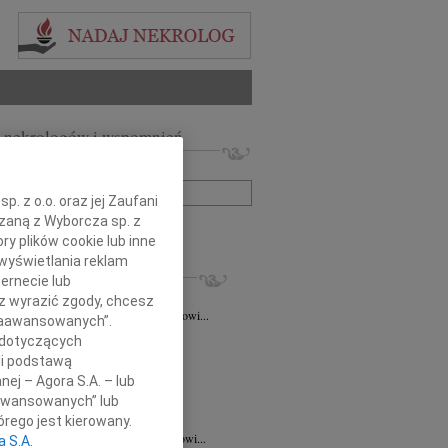
 nekrologów i wspomnień
zwisko lub numer ogłoszenia:
. z o.o. oraz jej Zaufani
ązaną z Wyborcza sp. z
+ szukanie zaawansowane
ry plików cookie lub inne
wyświetlania reklam
KROLOGI
ernecie lub
taśkiewicz
03.08.2026
Lublin
sz wyrazić zgody, chcesz
Profesorowi Grzegorzowi Staśkiewiczowi...
 Zaawansowanych”.
8.2026
Lublin
 dotyczących
dr hab. n. med. Grzegorzowi...
li podstawą
7.2026
Lublin
nej – Agora S.A. – lub
y głębokiego współczucia dla dr...
aawansowanych” lub
7.2026
Lublin
rego jest kierowany.
mu Koledze dr hab. n. med. Grzegorzowi...
a S.A.