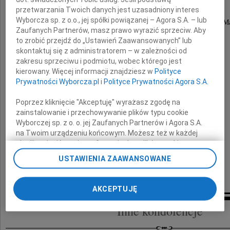
przetwarzania Twoich danych jest uzasadniony interes
Wyborcza sp. z o.o., jej spółki powiązanej – Agora S.A. – lub
długoletni członek Spółdzielni Mieszkaniowej "3 M
Zaufanych Partnerów, masz prawo wyrazić sprzeciw. Aby
i członek jej władz poprzednich kadencji.
to zrobić przejdź do „Ustawień Zaawansowanych” lub
skontaktuj się z administratorem – w zależności od
Rodzinie
zakresu sprzeciwu i podmiotu, wobec którego jest
kierowany. Więcej informacji znajdziesz w
Polityce
Prywatności Wyborcza.pl
i
Polityce Prywatności Agora S.A.
składamy
Poprzez kliknięcie "Akceptuję" wyrażasz zgodę na
wyrazy szczerego współczucia
zainstalowanie i przechowywanie plików typu cookie
Wyborczej sp. z o. o. jej Zaufanych Partnerów i Agora S.A.
Zarząd, Komisja Rewizyjna i administracja
na Twoim urządzeniu końcowym. Możesz też w każdej
Spółdzielni "3 Maja" (Powiśle)
chwili zmienić swoje preferencje dot. plików cookie,
ponownie wywołując narzędzie do zarządzania Twoimi
USTAWIENIA ZAAWANSOWANE
preferencjami dot. przetwarzania danych poprzez
odnośnik „Ustawienia prywatności” w stopce serwisu i
przechodząc do sekcji „Ustawienia zaawansowane”.
AKCEPTUJĘ
Zmiana ustawień plików cookie możliwa jest także za
pomocą ustawień przeglądarki.
Inne kondolencje
My, nasi Zaufani Partnerzy i Agora S.A. możemy