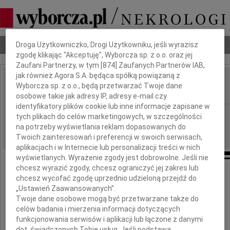
Dbamy o Twoją prywatność
Nekrologi
Odeszli
Poradnik pogrzebowy
Droga Użytkowniczko, Drogi Użytkowniku, jeśli wyrazisz
zgodę klikając "Akceptuję", Wyborcza sp. z o.o. oraz jej
Zaufani Partnerzy, w tym [
874
] Zaufanych Partnerów IAB,
jak również Agora S.A. będąca spółką powiązaną z
Hipolit Chrzanowicz
Wyborcza sp. z o.o., będą przetwarzać Twoje dane
IMIĘ I NAZWISKO:
osobowe takie jak adresy IP, adresy e-mail czy
identyfikatory plików cookie lub inne informacje zapisane w
Warszawa
REGION:
tych plikach do celów marketingowych, w szczególności
na potrzeby wyświetlania reklam dopasowanych do
17.10.2009
DATA EMISJI:
Twoich zainteresowań i preferencji w swoich serwisach,
aplikacjach i w Internecie lub personalizacji treści w nich
wyświetlanych. Wyrażenie zgody jest dobrowolne. Jeśli nie
chcesz wyrazić zgody, chcesz ograniczyć jej zakres lub
Dnia 13 października 2009 roku zmarł
chcesz wycofać zgodę uprzednio udzieloną przejdź do
„Ustawień Zaawansowanych”.
Twoje dane osobowe mogą być przetwarzane także do
celów badania i mierzenia informacji dotyczących
funkcjonowania serwisów i aplikacji lub łączone z danymi
Hipolit Chrzanowicz
dot. świadczonych Tobie usług. Jeśli podstawą