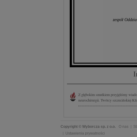
zespół Oddzia
I
Z głębokim smutkiem przyjęliśmy wiadomo
neurochirurgii. Twórcy szczecińskiej Kl
Copyright © Wyborcza sp. z o.o.
O nas
St
Ustawienia prywatności