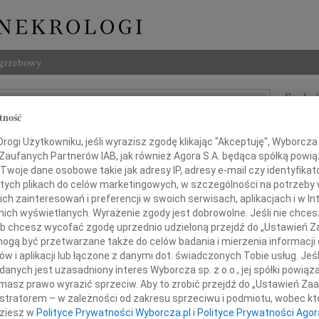
ogrzebowy
Szukaj
z Słowik
tność
Imię i na
ogi Użytkowniku, jeśli wyrazisz zgodę klikając "Akceptuję", Wyborcza sp
 Zaufanych Partnerów IAB, jak również Agora S.A. będąca spółką powi
Twoje dane osobowe takie jak adresy IP, adresy e-mail czy identyfikato
 tych plikach do celów marketingowych, w szczególności na potrzeby 
INNE NE
 zainteresowań i preferencji w swoich serwisach, aplikacjach i w Int
Aleks
w nich wyświetlanych. Wyrażenie zgody jest dobrowolne. Jeśli nie chce
Z wie
 lub chcesz wycofać zgodę uprzednio udzieloną przejdź do „Ustawień
23.0
gą być przetwarzane także do celów badania i mierzenia informacji
im żalem przyjęliśmy wiadomość,
Pani 
w i aplikacji lub łączone z danymi dot. świadczonych Tobie usług. Jeś
Edwa
dniu 2 grudnia 2010 roku zmarł
nych jest uzasadniony interes Wyborcza sp. z o.o., jej spółki powiąza
Z wie
masz prawo wyrazić sprzeciw. Aby to zrobić przejdź do „Ustawień Z
Stani
istratorem – w zależności od zakresu sprzeciwu i podmiotu, wobec któ
of. dr hab. n. med.
Z wie
dziesz w
Polityce Prywatności Wyborcza.pl
i
Polityce Prywatności Agor