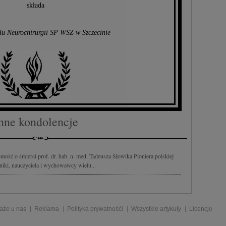
składa
łu Neurochirurgii SP WSZ w Szczecinie
nne kondolencje
ść o śmierci prof. dr. hab. n. med. Tadeusza Słowika Pioniera polskiej
iniki, nauczyciela i wychowawcy wielu...
aże u nas
Reklama
Polityka prywatnośći
Wszystkie artykuły
Licencje