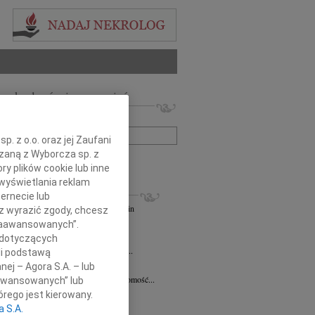
 nekrologów i wspomnień
zwisko lub numer ogłoszenia:
. z o.o. oraz jej Zaufani
ązaną z Wyborcza sp. z
+ szukanie zaawansowane
ry plików cookie lub inne
wyświetlania reklam
KROLOGI
ernecie lub
andra Szpaczyńska
29.07.2026
Szczecin
sz wyrazić zgody, chcesz
lkim smutkiem i żalem przyjąłem...
 Zaawansowanych”.
7.2026
Szczecin
 dotyczących
mec. Joannie Martyniuk-Plasze wyrazy...
li podstawą
rd Ciupak
08.07.2026
Szczecin
nej – Agora S.A. – lub
lkim smutkiem i żalem przyjąłem wiadomość...
aawansowanych” lub
sław Pietrzak
25.06.2026
Szczecin
rego jest kierowany.
lkim smutkiem i żalem przyjąłem...
a S.A.