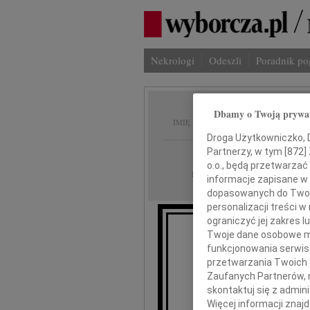
Nekrologi
Odeszli
Poradnik p
Tadeus
Dbamy o Twoją prywa
IMIĘ I NAZWISKO:
Droga Użytkowniczko, Dr
Partnerzy, w tym [
872
]
Szczecin
REGION:
o.o., będą przetwarzać 
04.12.2010
DATA EMISJI:
informacje zapisane w
dopasowanych do Twoich
personalizacji treści 
ograniczyć jej zakres
Twoje dane osobowe mo
Z głębok
funkcjonowania serwisó
że w 
przetwarzania Twoich da
Zaufanych Partnerów, 
skontaktuj się z admin
pr
Więcej informacji znaj