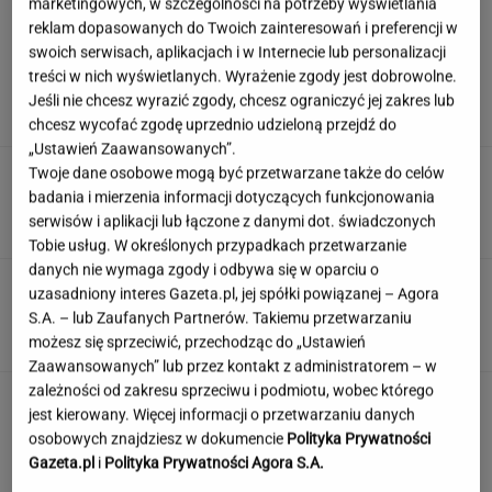
marketingowych, w szczególności na potrzeby wyświetlania
reklam dopasowanych do Twoich zainteresowań i preferencji w
swoich serwisach, aplikacjach i w Internecie lub personalizacji
Damięcka dosadnie komentuje upały w
treści w nich wyświetlanych. Wyrażenie zgody jest dobrowolne.
Polsce. "Zasłużyliście"
Jeśli nie chcesz wyrazić zgody, chcesz ograniczyć jej zakres lub
chcesz wycofać zgodę uprzednio udzieloną przejdź do
„Ustawień Zaawansowanych”.
Po tym programie zajrzałam do
Twoje dane osobowe mogą być przetwarzane także do celów
piwnicy. Znalazłam skarby warte krocie
badania i mierzenia informacji dotyczących funkcjonowania
serwisów i aplikacji lub łączone z danymi dot. świadczonych
ANNA GOWOREK
Tobie usług. W określonych przypadkach przetwarzanie
danych nie wymaga zgody i odbywa się w oparciu o
Ten quiz wiedzy ogólnej to solidny trening
uzasadniony interes Gazeta.pl, jej spółki powiązanej – Agora
umysłu! Przekroczysz 9/14?
S.A. – lub Zaufanych Partnerów. Takiemu przetwarzaniu
możesz się sprzeciwić, przechodząc do „Ustawień
Zaawansowanych” lub przez kontakt z administratorem – w
zależności od zakresu sprzeciwu i podmiotu, wobec którego
To jeden z najczęstszych błędów przed
jest kierowany. Więcej informacji o przetwarzaniu danych
zagranicznym wyjazdem. O tym wiele osób
osobowych znajdziesz w dokumencie
Polityka Prywatności
zapomina
Gazeta.pl
i
Polityka Prywatności Agora S.A.
MATERIAŁ PROMOCYJNY