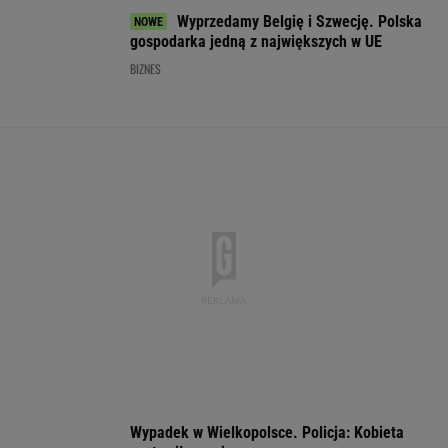
Nadciąga OKI. Będzie
Wstrząs w Google.
Fala ekstremal
weto Nawrockiego?
Wielki drenaż mózgów
upałów w Niem
Minister Domański
W tydzień zmar
zabrał głos
blisko 10 tys. o
WSPÓŁPRACA PŁATNA Z WYBORCZA.PL
ZROZUM, POZNAJ, ODKRYWAJ
SEKCJA Z SUBSKRYPCJĄ
Ich romans śledził cały świat. 30 lat później
uwagę kradną ich dzieci
Już na początku urzędowania Mamdani uraził
osoby o wyjątkowej wrażliwości