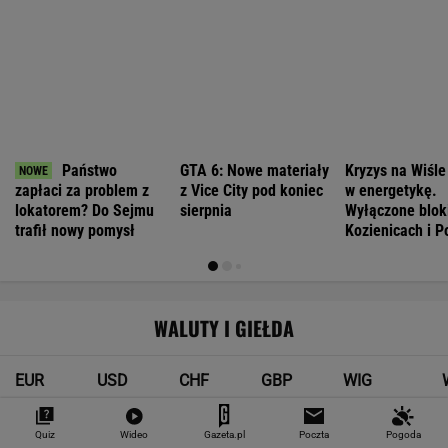
Tak Donald Trump pozbył się kierowców
ciężarówek. Szokujące skutki nowych
przepisów
MOTO NEWS
Kultowa stacja paliw otwiera się w Polsce.
Zaraz obok S8
MOTO NEWS
Quiz
Wideo
Gazeta.pl
Poczta
Pogoda