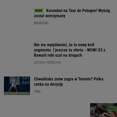
PiS chce
Wybór prezesa
deportować
Ambasador
IPN. Jest
Awantura z
Ukraińców,
Ukrainy o UPA.
decyzja Senatu
Bąkiewiczem
którzy nie
"Wśród Polaków
w Radomiu.
pracują legalnie
było dużo
Jest ruch
zbrodniczych
prokuratury
WIADOMOŚCI
aktów"