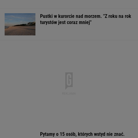
Pytamy o 15 osób, których wstyd nie znać.
Wiesz, z czego słyną?
Wypadek w Wielkopolsce. Policja: Kobieta
zostawiła swojego syna
Rząd Trumpa zwraca pieniądze.
Wypłacono 100 miliardów dolarów
BIZNES