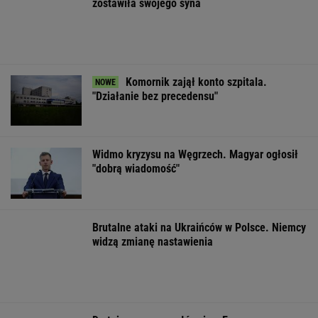
Wojciech Szot: 13 książek, na które czekam
nie tylko po wakacjach
Szanse na pokonanie raka mamy wypisane na
twarzy? Niesamowite odkrycie
FINANSE I TECHNOLOGIA