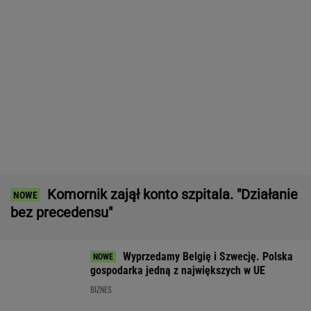
Komornik zajął konto szpitala. "Działanie
bez precedensu"
Wyprzedamy Belgię i Szwecję. Polska
gospodarka jedną z największych w UE
BIZNES
Pustki w kurorcie nad morzem. "Z roku na rok
turystów jest coraz mniej"