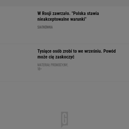
posypać? Polski klub wzorem dla podupadłego
giganta
SUBSKRYPCJA
150 jajek i siedem kilo mięsa tygodniowo. Oto
do czego to doprowadziło
Karambol na Tour de Pologne! Wyścig
został wstrzymany
KOLARSTWO
Nie ma wątpliwości, że to nowy król
segmentu. I jeszcze ta oferta - WOW! X3 z
Bawarii robi szał na drogach
MATERIAŁ PROMOCYJNY
Chwalińska znów zagra w Toronto? Polka
czeka na decyzję