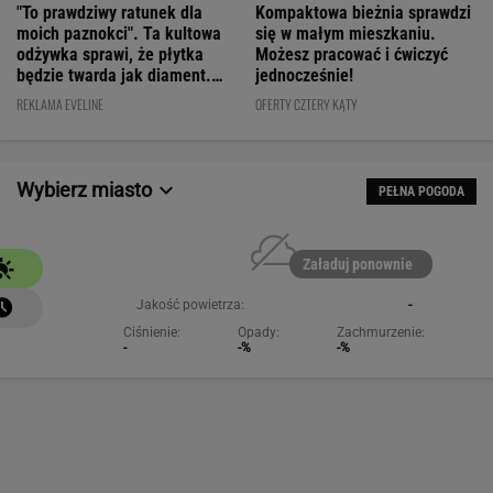
będzie twarda jak diament.
jednocześnie!
Cena? WOW!
REKLAMA EVELINE
OFERTY CZTERY KĄTY
Wybierz miasto
PEŁNA POGODA
Załaduj ponownie
Jakość powietrza:
-
Ciśnienie:
Opady:
Zachmurzenie:
-
-%
-%