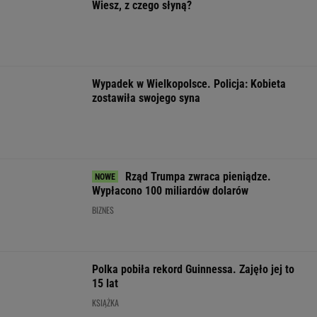
Polka pobiła rekord Guinnessa. Zajęło jej to
15 lat
KSIĄŻKA
"MAGA Barbie" znów wstrząsnęła Ameryką.
Wystarczyło jedno zdanie
SUBSKRYPCJA
PRM przecenia klapki Birkenstock. Łososiowe
Arizona to wakacyjny hit do walizki
OFERTY AVANTI24
Cytat dnia. Michał
Rozpoznasz tych
Wybór prezesa 