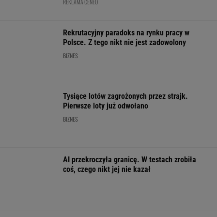
To będzie jedna z najdroższych obwodnic w
Polsce. Ponad pół miliarda złotych, by
odciążyć miasto
Polacy chętnie kupują auta tej japońskiej
marki. Nowe wyniki
MOTO NEWS