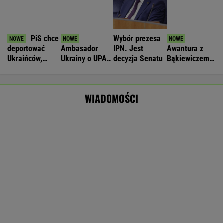
Wypadek w Wielkopolsce. Policja: Kobieta
zostawiła swojego syna
Komornik zajął konto szpitala.
"Działanie bez precedensu"