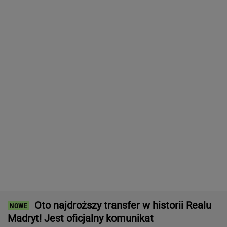
Bawarski gigant zostawia konkurencję w tyle.
Co za design! A rata miesięczna? Zaskakująco
niska!
MATERIAŁ PROMOCYJNY
Jak można tak szybko się