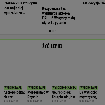
zniszczyli
zmianę
wstawać z
WSPÓŁPRACA PŁATNA Z
swoje życia?
krzesła.
Polecamy
Dziś 16:30 • Tenis (K)
Dziś 16:00 • Piłka nożna (M)
Viktorija Golubic
-
Jagiellonia Białystok
-
Iga Świątek
-
Rangers
-
POKAŻ TRWAJĄCE
WIĘCEJ NA
WYNIKI.SPORT.PL
SPORT.PL