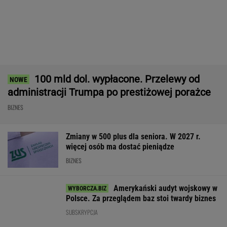
lokatorem? Do Sejmu
sierpnia
Wyłączone blok
trafił nowy pomysł
Kozienicach i P
WALUTY I GIEŁDA
EUR
USD
CHF
GBP
WIG
4,2995
3,7273
4,6003
5,0191
152 235,15
-0,02%
0,13%
-0,23%
0,13%
0,76%
SPRAWDŹ NOTOWANIA
Notowania dostarcza VIA24ONLINE
MOTORYZACJA