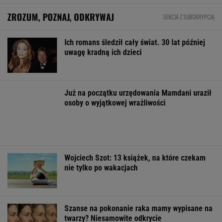
Chrupiące skrzydełka w kilka minut i bez
tłuszczu? Ten sprzęt przyrządzi je tak jak
lubisz
REKLAMA CENEO
Rekrutacyjny paradoks na rynku pracy w