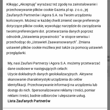
Klikając „Akceptuję” wyrażasz też zgodę na zainstalowanie i
Skłodowska na banknocie?
przechowywanie plików cookie Gazeta.pl sp. z o.o., jej
Zadecydowała interwencja polskiego ministra
Zaufanych Partnerów i Agora S.A. na Twoim urządzeniu
SUBSKRYPCJA
końcowym. Możesz w każdej chwili zmienić swoje preferencje
dotyczące plików cookie, wywołując narzędzie do zarządzania
twoimi preferencjami dot. przetwarzania danych poprzez
Kulisy zmian w "halo tu polsat".
odnośnik „Ustawienia prywatności ” w stopce serwisu i
"Cichopek źle wypadła w badaniach"
przechodząc do „Ustawień Zaawansowanych”. Zmiana
ustawień plików cookie możliwa jest także za pomocą ustawień
przeglądarki.
MACIEK
DANIEL
JUSTYNA
DOMINIK
Autorzy:
KUCHARCZYK
MAIKOWSKI
BRYCZKOWSKA
SENKOW
My, nasi Zaufani Partnerzy i Agora S.A. możemy przetwarzać
dane osobowe w następujących celach:
PROBLEMY POLSKICH SIATKARZY
ZNAK Z '30'
WISŁAWA SZYMBORSKA
Użycie dokładnych danych geolokalizacyjnych. Aktywne
skanowanie charakterystyki urządzenia do celów
identyfikacji. Przechowywanie informacji na urządzeniu lub
LETNIE OKAZJE
dostęp do nich. Spersonalizowane reklamy i treści, pomiar
reklam i treści, badnie odbiorców i ulepszanie usług.
Lista Zaufanych Partnerów