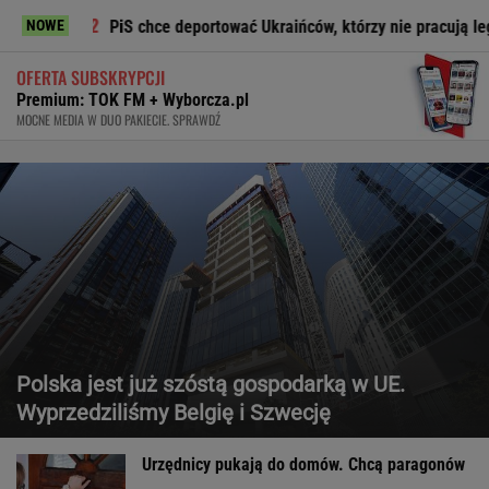
PiS chce deportować Ukraińców, którzy nie pracują legalnie
NOWE
OFERTA SUBSKRYPCJI
Premium: TOK FM + Wyborcza.pl
MOCNE MEDIA W DUO PAKIECIE. SPRAWDŹ
Polska jest już szóstą gospodarką w UE.
Wyprzedziliśmy Belgię i Szwecję
Urzędnicy pukają do domów. Chcą paragonów