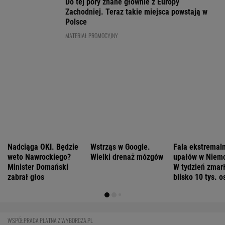
100 mld dol. wypłacone. Przelewy od
administracji Trumpa po prestiżowej porażce
BIZNES
Zmiany w 500 plus dla seniora. W 2027 r.
więcej osób ma dostać pieniądze
BIZNES
Amerykański audyt wojskowy w
Polsce. Za przeglądem baz stoi twardy biznes
SUBSKRYPCJA