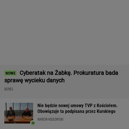
Widmo kryzysu na Węgrzech. Magyar ogłosił
"dobrą wiadomość"
Brutalne ataki na Ukraińców w Polsce. Niemcy
widzą zmianę nastawienia
Do tej pory znane głównie z Europy
Zachodniej. Teraz takie miejsca powstają w
Polsce
MATERIAŁ PROMOCYJNY