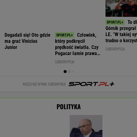
Cyberatak na Żabkę. Prokuratura bada
sprawę wycieku danych
BIZNES
Nie będzie nowej umowy TVP z Kościołem.
Obowiązuje ta podpisana przez Kurskiego
MARCIN KOZŁOWSKI
Wyprzedamy Belgię i Szwecję. Polska
gospodarka jedną z największych w UE
BIZNES