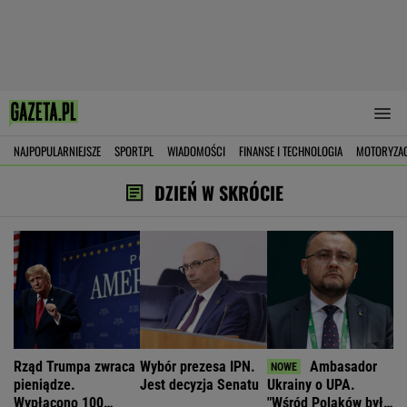
NAJPOPULARNIEJSZE
SPORT.PL
WIADOMOŚCI
FINANSE I TECHNOLOGIA
MOTORYZA
DZIEŃ W SKRÓCIE
Rząd Trumpa zwraca
Wybór prezesa IPN.
Ambasador
pieniądze.
Jest decyzja Senatu
Ukrainy o UPA.
Wypłacono 100
"Wśród Polaków było