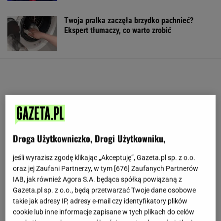
Twoja pralka zaczęła brzydko pachnieć?
Ekspert tłumaczy, co warto zrobić
Droga Użytkowniczko, Drogi Użytkowniku,
jeśli wyrazisz zgodę klikając „Akceptuję”, Gazeta.pl sp. z o.o.
oraz jej Zaufani Partnerzy, w tym [
676
] Zaufanych Partnerów
IAB, jak również Agora S.A. będąca spółką powiązaną z
Gazeta.pl sp. z o.o., będą przetwarzać Twoje dane osobowe
takie jak adresy IP, adresy e-mail czy identyfikatory plików
cookie lub inne informacje zapisane w tych plikach do celów