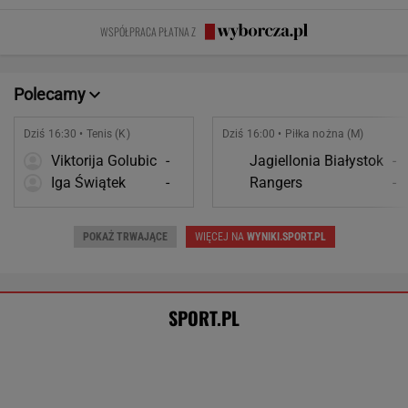
Oto najdroższy transfer w historii Realu
Madryt! Jest oficjalny komunikat
W Rosji zawrzało. "Polska stawia
nieakceptowalne warunki"
SIATKÓWKA
Tysiące osób zrobi to we wrześniu. Powód
może cię zaskoczyć
MATERIAŁ PROMOCYJNY,
18+