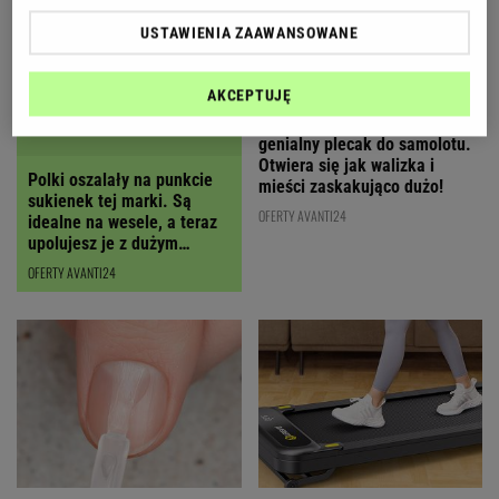
USTAWIENIA ZAAWANSOWANE
AKCEPTUJĘ
Polska marka stworzyła
Polki oszalały na punkcie
genialny plecak do samolotu.
sukienek tej marki. Są
Otwiera się jak walizka i
idealne na wesele, a teraz
mieści zaskakująco dużo!
upolujesz je z dużym
RABATEM
OFERTY AVANTI24
OFERTY AVANTI24
"To prawdziwy ratunek dla
Kompaktowa bieżnia sprawdzi
moich paznokci". Ta kultowa
się w małym mieszkaniu.
odżywka sprawi, że płytka
Możesz pracować i ćwiczyć