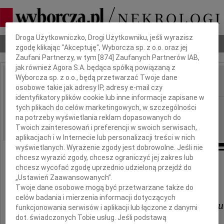
Dbamy o Twoją prywatność
Droga Użytkowniczko, Drogi Użytkowniku, jeśli wyrazisz
Nekrologi
Odeszli
Poradnik pogrzebowy
zgodę klikając "Akceptuję", Wyborcza sp. z o.o. oraz jej
Zaufani Partnerzy, w tym [
874
] Zaufanych Partnerów IAB,
jak również Agora S.A. będąca spółką powiązaną z
Wyborcza sp. z o.o., będą przetwarzać Twoje dane
osobowe takie jak adresy IP, adresy e-mail czy
IMIĘ I NAZWISKO:
identyfikatory plików cookie lub inne informacje zapisane w
Warszawa
tych plikach do celów marketingowych, w szczególności
REGION:
na potrzeby wyświetlania reklam dopasowanych do
04.12.2010
DATA EMISJI:
Twoich zainteresowań i preferencji w swoich serwisach,
aplikacjach i w Internecie lub personalizacji treści w nich
wyświetlanych. Wyrażenie zgody jest dobrowolne. Jeśli nie
chcesz wyrazić zgody, chcesz ograniczyć jej zakres lub
chcesz wycofać zgodę uprzednio udzieloną przejdź do
Profesorowi
„Ustawień Zaawansowanych”.
Twoje dane osobowe mogą być przetwarzane także do
celów badania i mierzenia informacji dotyczących
Mirosławowi Wyrzykowskiemu
funkcjonowania serwisów i aplikacji lub łączone z danymi
dot. świadczonych Tobie usług. Jeśli podstawą