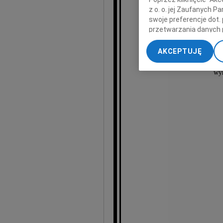
z o. o. jej Zaufanych 
swoje preferencje dot.
przetwarzania danych 
„Ustawienia zaawansow
AKCEPTUJĘ
My, nasi Zaufani Part
dokładnych danych geol
wyr
Przechowywanie informa
treści, badnie odbiorcó