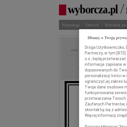
Nekrologi
Odeszli
Poradnik p
Dbamy o Twoją prywa
Droga Użytkowniczko, Dr
IMIĘ I NAZWISKO:
Partnerzy, w tym [
872
]
o.o., będą przetwarzać 
Warszawa
REGION:
informacje zapisane w
04.12.2010
DATA EMISJI:
dopasowanych do Twoich
personalizacji treści 
ograniczyć jej zakres
Twoje dane osobowe mo
funkcjonowania serwisó
przetwarzania Twoich da
Zaufanych Partnerów, 
skontaktuj się z admin
Więcej informacji znaj
Elżbieci
Poprzez kliknięcie "Ak