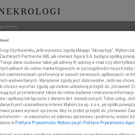
ogrzebowy
tność
Szukaj
ogi Użytkowniku, jeśli wyrazisz zgodę klikając "Akceptuję", Wyborcza sp
Imię i na
 Zaufanych Partnerów IAB, jak również Agora S.A. będąca spółką powi
Twoje dane osobowe takie jak adresy IP, adresy e-mail czy identyfikato
 tych plikach do celów marketingowych, w szczególności na potrzeby 
 zainteresowań i preferencji w swoich serwisach, aplikacjach i w Int
w nich wyświetlanych. Wyrażenie zgody jest dobrowolne. Jeśli nie chce
INNE NE
 lub chcesz wycofać zgodę uprzednio udzieloną przejdź do „Ustawień
07.0
gą być przetwarzane także do celów badania i mierzenia informacji
Nasze
w i aplikacji lub łączone z danymi dot. świadczonych Tobie usług. Jeś
Jacek
nych jest uzasadniony interes Wyborcza sp. z o.o., jej spółki powiąza
Drogiej
Z wie
masz prawo wyrazić sprzeciw. Aby to zrobić przejdź do „Ustawień Z
Małgo
istratorem – w zależności od zakresu sprzeciwu i podmiotu, wobec któ
W dni
dziesz w
Polityce Prywatności Wyborcza.pl
i
Polityce Prywatności Agor
Eugen
e Skotnickiej-Illasiewicz
Z ogr
ceptuję" wyrażasz zgodę na zainstalowanie i przechowywanie plików t