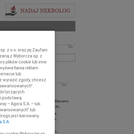
 nekrologów i wspomnień
. z o.o. oraz jej Zaufani
zwisko lub numer ogłoszenia:
ązaną z Wyborcza sp. z
ry plików cookie lub inne
wyświetlania reklam
+ szukanie zaawansowane
ernecie lub
sz wyrazić zgody, chcesz
KROLOGI
 Zaawansowanych”.
8.2026
Warszawa
 dotyczących
j kochanej i dzielnej Marylce Butruk...
li podstawą
 Tadeusz Duniec
wiek: 79
07.08.2026
Warszawa
nej – Agora S.A. – lub
lkim żalem przyjęliśmy wiadomość, że 29...
aawansowanych” lub
rzata Kościelska
07.08.2026
Warszawa
rego jest kierowany.
u 3 sierpnia 2026 roku zmarła Profesor...
a S.A.
iusz Butruk
05.08.2026
Warszawa
omnym żalem przyjęliśmy wiadomość o...
ypu cookie Wyborczej sp.