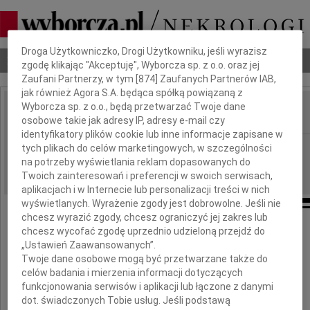
Dbamy o Twoją prywatność
Droga Użytkowniczko, Drogi Użytkowniku, jeśli wyrazisz
Nekrologi
Odeszli
Poradnik pogrzebowy
zgodę klikając "Akceptuję", Wyborcza sp. z o.o. oraz jej
Zaufani Partnerzy, w tym [
874
] Zaufanych Partnerów IAB,
jak również Agora S.A. będąca spółką powiązaną z
Wyborcza sp. z o.o., będą przetwarzać Twoje dane
osobowe takie jak adresy IP, adresy e-mail czy
IMIĘ I NAZWISKO:
identyfikatory plików cookie lub inne informacje zapisane w
Łódź
tych plikach do celów marketingowych, w szczególności
REGION:
na potrzeby wyświetlania reklam dopasowanych do
04.12.2010
DATA EMISJI:
Twoich zainteresowań i preferencji w swoich serwisach,
aplikacjach i w Internecie lub personalizacji treści w nich
wyświetlanych. Wyrażenie zgody jest dobrowolne. Jeśli nie
chcesz wyrazić zgody, chcesz ograniczyć jej zakres lub
Naszej drogiej Koleżance
chcesz wycofać zgodę uprzednio udzieloną przejdź do
„Ustawień Zaawansowanych”.
Twoje dane osobowe mogą być przetwarzane także do
Agacie Ostaszewskiej
celów badania i mierzenia informacji dotyczących
funkcjonowania serwisów i aplikacji lub łączone z danymi
dot. świadczonych Tobie usług. Jeśli podstawą