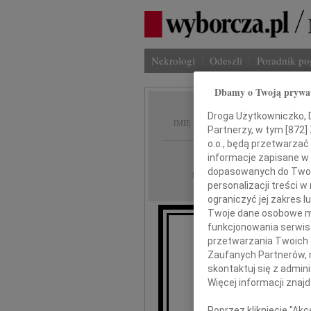
Nekrologi
Odeszli
Poradnik p
Dbamy o Twoją prywa
Mirosł
Droga Użytkowniczko, Dr
IMIĘ I NAZWISKO:
Partnerzy, w tym [
872
]
o.o., będą przetwarzać 
Lublin
REGION:
informacje zapisane w
dopasowanych do Twoich
04.12.2010
DATA EMISJI:
personalizacji treści 
ograniczyć jej zakres
Twoje dane osobowe mo
funkcjonowania serwisó
Z gł
przetwarzania Twoich da
że w dniu 29 list
Zaufanych Partnerów, 
skontaktuj się z admin
Więcej informacji znaj
Poprzez kliknięcie "Ak