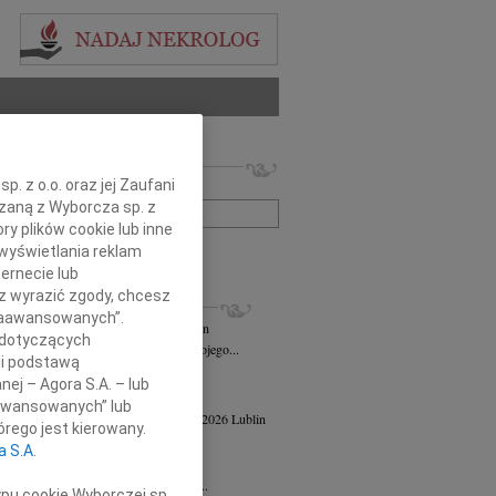
 nekrologów i wspomnień
. z o.o. oraz jej Zaufani
zwisko lub numer ogłoszenia:
ązaną z Wyborcza sp. z
ry plików cookie lub inne
wyświetlania reklam
+ szukanie zaawansowane
ernecie lub
sz wyrazić zgody, chcesz
KROLOGI
 Zaawansowanych”.
n Maks Jelenkowski
04.08.2026
Lublin
 dotyczących
bokim żalem zawiadamiam o śmierci mojego...
li podstawą
ej Szostek
27.07.2026
Lublin
nej – Agora S.A. – lub
21 lipca 2026 roku zmarł Ks. prof. dr...
aawansowanych” lub
a Powiłańska - Mazur
wiek: 84
17.04.2026
Lublin
rego jest kierowany.
u 14 kwietnia 2026 roku zmarła,...
a S.A.
 Strużyna
24.02.2026
Lublin
u 11 lutego 2026 roku w wieku 82 lat...
ypu cookie Wyborczej sp.