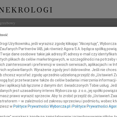
ogrzebowy
tność
Szukaj
aw Cyprian Piasecki
ogi Użytkowniku, jeśli wyrazisz zgodę klikając "Akceptuję", Wyborcza sp
Imię i na
 Zaufanych Partnerów IAB, jak również Agora S.A. będąca spółką powi
Twoje dane osobowe takie jak adresy IP, adresy e-mail czy identyfikato
 tych plikach do celów marketingowych, w szczególności na potrzeby 
 zainteresowań i preferencji w swoich serwisach, aplikacjach i w Int
w nich wyświetlanych. Wyrażenie zgody jest dobrowolne. Jeśli nie chce
INNE NE
 lub chcesz wycofać zgodę uprzednio udzieloną przejdź do „Ustawień
Maria
gą być przetwarzane także do celów badania i mierzenia informacji
Z głę
w i aplikacji lub łączone z danymi dot. świadczonych Tobie usług. Jeś
Andrz
ębokim żalem zawiadamiamy,
nych jest uzasadniony interes Wyborcza sp. z o.o., jej spółki powiąza
Dnia 
opada 2010 roku zmarł nagle w wieku 85 lat
masz prawo wyrazić sprzeciw. Aby to zrobić przejdź do „Ustawień Z
Danut
istratorem – w zależności od zakresu sprzeciwu i podmiotu, wobec któ
W dni
dziesz w
Polityce Prywatności Wyborcza.pl
i
Polityce Prywatności Agor
Jerzy
W dni
ceptuję" wyrażasz zgodę na zainstalowanie i przechowywanie plików t