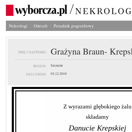
Nekrologi
Odeszli
Poradnik pogrzebowy
Grażyna Braun- Kreps
IMIĘ I NAZWISKO:
Szczecin
REGION:
03.12.2010
DATA EMISJI:
Z wyrazami głębokiego żalu
składamy
Danucie Krepskiej