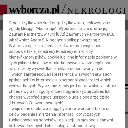
Dbamy o Twoją prywatność
Droga Użytkowniczko, Drogi Użytkowniku, jeśli wyrazisz
Nekrologi
Odeszli
Poradnik pogrzebowy
zgodę klikając "Akceptuję", Wyborcza sp. z o.o. oraz jej
Zaufani Partnerzy, w tym [
872
] Zaufanych Partnerów IAB,
jak również Agora S.A. będąca spółką powiązaną z
Wyborcza sp. z o.o., będą przetwarzać Twoje dane
Czesław Grądziel
IMIĘ I NAZWISKO:
osobowe takie jak adresy IP, adresy e-mail czy
identyfikatory plików cookie lub inne informacje zapisane w
tych plikach do celów marketingowych, w szczególności
Gdańsk
REGION:
na potrzeby wyświetlania reklam dopasowanych do
30.11.2010
DATA EMISJI:
Twoich zainteresowań i preferencji w swoich serwisach,
aplikacjach i w Internecie lub personalizacji treści w nich
wyświetlanych. Wyrażenie zgody jest dobrowolne. Jeśli nie
chcesz wyrazić zgody, chcesz ograniczyć jej zakres lub
chcesz wycofać zgodę uprzednio udzieloną przejdź do
Z głębokim żalem zawiadamiamy,
„Ustawień Zaawansowanych”.
że 26 listopada 2010 roku
Twoje dane osobowe mogą być przetwarzane także do
odszedł nasz ukochany Ojciec, Dziadek i Pradziad
celów badania i mierzenia informacji dotyczących
funkcjonowania serwisów i aplikacji lub łączone z danymi
dot. świadczonych Tobie usług. Jeśli podstawą