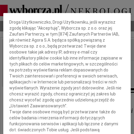
Dbamy o Twoją prywatność
Droga Użytkowniczko, Drogi Użytkowniku, jeśli wyrazisz
Nekrologi
Odeszli
Poradnik pogrzebowy
zgodę klikając "Akceptuję", Wyborcza sp. z o.o. oraz jej
Zaufani Partnerzy, w tym [
874
] Zaufanych Partnerów IAB,
jak również Agora S.A. będąca spółką powiązaną z
Wyborcza sp. z o.o., będą przetwarzać Twoje dane
Krystyna Królikiewicz
osobowe takie jak adresy IP, adresy e-mail czy
IMIĘ I NAZWISKO:
identyfikatory plików cookie lub inne informacje zapisane w
tych plikach do celów marketingowych, w szczególności
Łódź
REGION:
na potrzeby wyświetlania reklam dopasowanych do
27.11.2010
DATA EMISJI:
Twoich zainteresowań i preferencji w swoich serwisach,
aplikacjach i w Internecie lub personalizacji treści w nich
wyświetlanych. Wyrażenie zgody jest dobrowolne. Jeśli nie
chcesz wyrazić zgody, chcesz ograniczyć jej zakres lub
chcesz wycofać zgodę uprzednio udzieloną przejdź do
„Ustawień Zaawansowanych”.
Grzegorzowi Królikiewiczowi
Twoje dane osobowe mogą być przetwarzane także do
celów badania i mierzenia informacji dotyczących
funkcjonowania serwisów i aplikacji lub łączone z danymi
wyrazy szczerego współczucia
dot. świadczonych Tobie usług. Jeśli podstawą
z powodu śmierci Żony