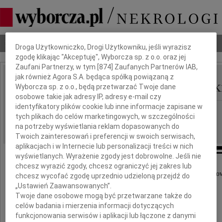
Dbamy o Twoją prywatność
Nekrologi
Odeszli
Poradnik pogrzebowy
Droga Użytkowniczko, Drogi Użytkowniku, jeśli wyrazisz
zgodę klikając "Akceptuję", Wyborcza sp. z o.o. oraz jej
Zaufani Partnerzy, w tym [
874
] Zaufanych Partnerów IAB,
jak również Agora S.A. będąca spółką powiązaną z
Henryk, Mikołaj Góreck
Wyborcza sp. z o.o., będą przetwarzać Twoje dane
IMIĘ I NAZWISKO:
osobowe takie jak adresy IP, adresy e-mail czy
identyfikatory plików cookie lub inne informacje zapisane w
Katowice
REGION:
tych plikach do celów marketingowych, w szczególności
27.11.2010
DATA EMISJI:
na potrzeby wyświetlania reklam dopasowanych do
Twoich zainteresowań i preferencji w swoich serwisach,
aplikacjach i w Internecie lub personalizacji treści w nich
wyświetlanych. Wyrażenie zgody jest dobrowolne. Jeśli nie
chcesz wyrazić zgody, chcesz ograniczyć jej zakres lub
Pragniemy wyrazić nasze najserdeczniejsze podzięko
chcesz wycofać zgodę uprzednio udzieloną przejdź do
„Ustawień Zaawansowanych”.
za udział w uroczystościach pogrzebowych
Twoje dane osobowe mogą być przetwarzane także do
celów badania i mierzenia informacji dotyczących
funkcjonowania serwisów i aplikacji lub łączone z danymi