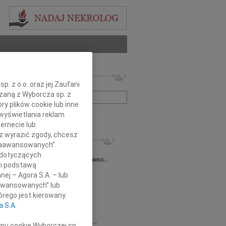
 nekrologów i wspomnień
. z o.o. oraz jej Zaufani
zwisko lub numer ogłoszenia:
ązaną z Wyborcza sp. z
ry plików cookie lub inne
wyświetlania reklam
+ szukanie zaawansowane
ernecie lub
sz wyrazić zgody, chcesz
KROLOGI
 Zaawansowanych”.
sz Gapiński
03.08.2026
Łódź
 dotyczących
ym żalem przyjęliśmy wiadomość o śmierci...
li podstawą
7.2026
Łódź
nej – Agora S.A. – lub
y głębokiego współczucia dla...
aawansowanych” lub
7.2026
Łódź
rego jest kierowany.
y współczucia Pani Janinie...
a S.A.
7.2026
Łódź
Joannie Nowińskiej wyrazy głębokiego...
ypu cookie Wyborczej sp.