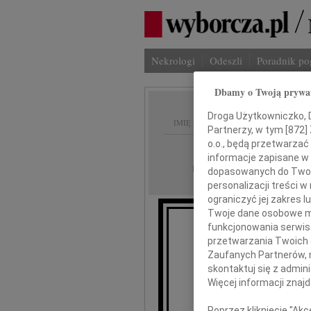
Nekrologi
Odeszli
Poradnik p
Dbamy o Twoją prywa
Droga Użytkowniczko, Dr
IMIĘ I NAZWISKO:
Partnerzy, w tym [
872
]
o.o., będą przetwarzać 
Łódź
REGION:
informacje zapisane w
26.11.2010
DATA EMISJI:
dopasowanych do Twoich
personalizacji treści 
ograniczyć jej zakres
Twoje dane osobowe mo
funkcjonowania serwisó
przetwarzania Twoich da
Zaufanych Partnerów, 
skontaktuj się z admin
Więcej informacji znaj
Poprzez kliknięcie "Ak