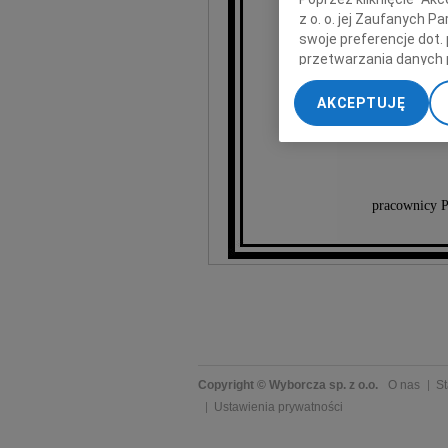
wyrazy
z o. o. jej Zaufanych 
swoje preferencje dot.
przetwarzania danych 
„Ustawienia zaawansow
AKCEPTUJĘ
My, nasi Zaufani Part
dokładnych danych geol
Przechowywanie informa
treści, badnie odbiorcó
pracownicy P
Copyright © Wyborcza sp. z o.o.
O nas
St
Ustawienia prywatności