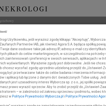
ogrzebowy
tność
Szukaj
ogi Użytkowniku, jeśli wyrazisz zgodę klikając "Akceptuję", Wyborcza sp
Imię i na
 Zaufanych Partnerów IAB, jak również Agora S.A. będąca spółką powi
Twoje dane osobowe takie jak adresy IP, adresy e-mail czy identyfikato
 tych plikach do celów marketingowych, w szczególności na potrzeby 
 zainteresowań i preferencji w swoich serwisach, aplikacjach i w Int
w nich wyświetlanych. Wyrażenie zgody jest dobrowolne. Jeśli nie chce
INNE NE
 lub chcesz wycofać zgodę uprzednio udzieloną przejdź do „Ustawień
Tadeu
gą być przetwarzane także do celów badania i mierzenia informacji
Z duż
w i aplikacji lub łączone z danymi dot. świadczonych Tobie usług. Jeś
31.0
Koleżance
nych jest uzasadniony interes Wyborcza sp. z o.o., jej spółki powiąza
Wyraz
masz prawo wyrazić sprzeciw. Aby to zrobić przejdź do „Ustawień Z
29.0
istratorem – w zależności od zakresu sprzeciwu i podmiotu, wobec któ
Ewie Koper
Wyraz
dziesz w
Polityce Prywatności Wyborcza.pl
i
Polityce Prywatności Agor
27.0
Pani 
ceptuję" wyrażasz zgodę na zainstalowanie i przechowywanie plików t