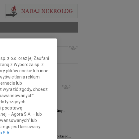
 nekrologów i wspomnień
zwisko lub numer ogłoszenia:
. z o.o. oraz jej Zaufani
ązaną z Wyborcza sp. z
+ szukanie zaawansowane
ry plików cookie lub inne
wyświetlania reklam
ernecie lub
KROLOGI
sz wyrazić zgody, chcesz
sz Kotłowski
06.08.2026
Poznań
 Zaawansowanych”.
u 3 sierpnia 2026 roku zmarł prof. dr...
 dotyczących
k Paplaczyk
06.08.2026
Poznań
li podstawą
bokim smutkiem i poruszeniem przyjęliśmy...
nej – Agora S.A. – lub
k Paplaczyk
06.08.2026
Poznań
aawansowanych” lub
bokim smutkiem i żalem przyjęliśmy...
rego jest kierowany.
8.2026
Poznań
a S.A.
Mariuszowi Paplaczykowi wyrazy głębokiego...