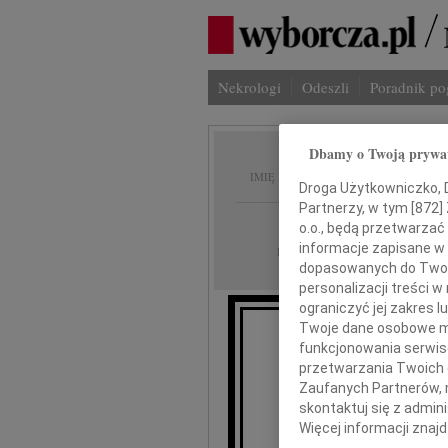
Nekrologi
Odeszli
Poradnik p
Dbamy o Twoją prywa
Jerzy 
IMIĘ I NAZWISKO:
Droga Użytkowniczko, Dr
Partnerzy, w tym [
872
]
Poznań
REGION:
o.o., będą przetwarzać 
informacje zapisane w
25.11.2010
DATA EMISJI:
dopasowanych do Twoich
personalizacji treści 
ograniczyć jej zakres
Twoje dane osobowe mo
funkcjonowania serwisó
Po
przetwarzania Twoich da
naszego d
Zaufanych Partnerów, 
skontaktuj się z admin
Więcej informacji znaj