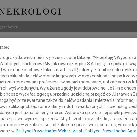
ogrzebowy
Szukaj
tność
Orłowski
Imię i na
ogi Użytkowniku, jeśli wyrazisz zgodę klikając "Akceptuję", Wyborcza sp
 Zaufanych Partnerów IAB, jak również Agora S.A. będąca spółką powi
Twoje dane osobowe takie jak adresy IP, adresy e-mail czy identyfikato
 tych plikach do celów marketingowych, w szczególności na potrzeby 
 zainteresowań i preferencji w swoich serwisach, aplikacjach i w Int
INNE NE
w nich wyświetlanych. Wyrażenie zgody jest dobrowolne. Jeśli nie chce
Tadeu
 lub chcesz wycofać zgodę uprzednio udzieloną przejdź do „Ustawień
W dni
gą być przetwarzane także do celów badania i mierzenia informacji
Henry
w i aplikacji lub łączone z danymi dot. świadczonych Tobie usług. Jeś
grążeni w smutku żegnamy
Z głę
nych jest uzasadniony interes Wyborcza sp. z o.o., jej spółki powiąza
Henry
rogiego, wieloletniego Przyjaciela
masz prawo wyrazić sprzeciw. Aby to zrobić przejdź do „Ustawień Z
Z głę
istratorem – w zależności od zakresu sprzeciwu i podmiotu, wobec któ
05.0
dziesz w
Polityce Prywatności Wyborcza.pl
i
Polityce Prywatności Agor
Adw. 