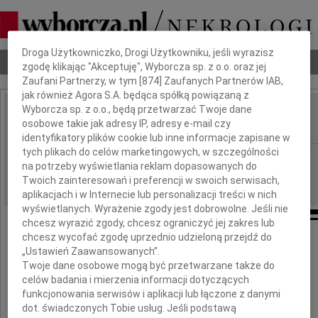
Dbamy o Twoją prywatność
Droga Użytkowniczko, Drogi Użytkowniku, jeśli wyrazisz
Nekrologi
Odeszli
Poradnik pogrzebowy
zgodę klikając "Akceptuję", Wyborcza sp. z o.o. oraz jej
Zaufani Partnerzy, w tym [
874
] Zaufanych Partnerów IAB,
jak również Agora S.A. będąca spółką powiązaną z
Wyborcza sp. z o.o., będą przetwarzać Twoje dane
Jan Janiec
osobowe takie jak adresy IP, adresy e-mail czy
IMIĘ I NAZWISKO:
identyfikatory plików cookie lub inne informacje zapisane w
tych plikach do celów marketingowych, w szczególności
Wrocław
REGION:
na potrzeby wyświetlania reklam dopasowanych do
24.11.2010
DATA EMISJI:
Twoich zainteresowań i preferencji w swoich serwisach,
aplikacjach i w Internecie lub personalizacji treści w nich
wyświetlanych. Wyrażenie zgody jest dobrowolne. Jeśli nie
chcesz wyrazić zgody, chcesz ograniczyć jej zakres lub
chcesz wycofać zgodę uprzednio udzieloną przejdź do
W dniu 20 listopada 2010 roku zmarł
„Ustawień Zaawansowanych”.
nasz ukochany Mąż, Ojciec i Dziadek
Twoje dane osobowe mogą być przetwarzane także do
celów badania i mierzenia informacji dotyczących
funkcjonowania serwisów i aplikacji lub łączone z danymi
dot. świadczonych Tobie usług. Jeśli podstawą