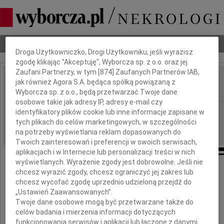
Dbamy o Twoją prywatność
Nekrologi
Odeszli
Poradnik pogrzebowy
Droga Użytkowniczko, Drogi Użytkowniku, jeśli wyrazisz
zgodę klikając "Akceptuję", Wyborcza sp. z o.o. oraz jej
Zaufani Partnerzy, w tym [
874
] Zaufanych Partnerów IAB,
Wojciech Zabłocki
jak również Agora S.A. będąca spółką powiązaną z
IMIĘ I NAZWISKO:
Wyborcza sp. z o.o., będą przetwarzać Twoje dane
osobowe takie jak adresy IP, adresy e-mail czy
Wrocław
identyfikatory plików cookie lub inne informacje zapisane w
REGION:
tych plikach do celów marketingowych, w szczególności
15.10.2009
DATA EMISJI:
na potrzeby wyświetlania reklam dopasowanych do
Twoich zainteresowań i preferencji w swoich serwisach,
aplikacjach i w Internecie lub personalizacji treści w nich
wyświetlanych. Wyrażenie zgody jest dobrowolne. Jeśli nie
Z głębokim żalem zawiadamiamy,
chcesz wyrazić zgody, chcesz ograniczyć jej zakres lub
że 12 października 2009 roku zmarł
chcesz wycofać zgodę uprzednio udzieloną przejdź do
„Ustawień Zaawansowanych”.
Twoje dane osobowe mogą być przetwarzane także do
dr inż.
celów badania i mierzenia informacji dotyczących
funkcjonowania serwisów i aplikacji lub łączone z danymi