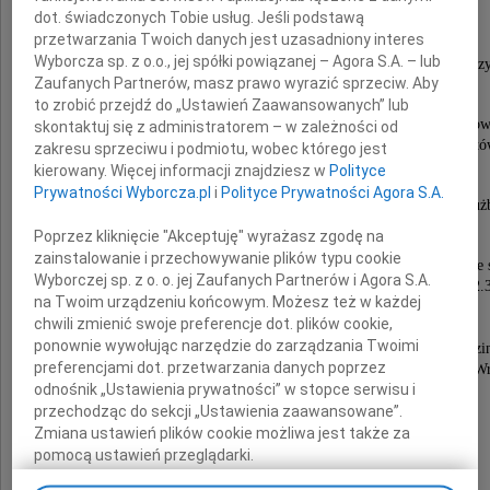
Wojciech Zabłocki
dot. świadczonych Tobie usług. Jeśli podstawą
przetwarzania Twoich danych jest uzasadniony interes
Wyborcza sp. z o.o., jej spółki powiązanej – Agora S.A. – lub
adiunkt Instytutu Konstrukcji i Eksploatacji Masz
Zaufanych Partnerów, masz prawo wyrazić sprzeciw. Aby
Politechniki Wrocławskiej.
to zrobić przejdź do „Ustawień Zaawansowanych” lub
Odszedł od nas ceniony dydaktyk, doskonały pracow
skontaktuj się z administratorem – w zależności od
wspaniały kolega oraz podziwiany przez student
zakresu sprzeciwu i podmiotu, wobec którego jest
nauczyciel akademicki.
kierowany. Więcej informacji znajdziesz w
Polityce
Prywatności Wyborcza.pl
i
Polityce Prywatności Agora S.A.
Odznaczony Złotym Medalem za Długoletnią Służ
Złotą Odznaką Politechniki Wrocławskiej.
Poprzez kliknięcie "Akceptuję" wyrażasz zgodę na
zainstalowanie i przechowywanie plików typu cookie
Msza święta żałobna za Duszę Zmarłego odbędzie 
Wyborczej sp. z o. o. jej Zaufanych Partnerów i Agora S.A.
w dniu 16 października 2009 roku o godzinie 12.
na Twoim urządzeniu końcowym. Możesz też w każdej
w kościele pw. Matki Bożej Pocieszenia
chwili zmienić swoje preferencje dot. plików cookie,
przy ulicy Wittiga 10 we Wrocławiu.
ponownie wywołując narzędzie do zarządzania Twoimi
Pogrzeb odbędzie się 16 października 2009 roku o godzi
preferencjami dot. przetwarzania danych poprzez
na Cmentarzu Świętej Rodziny przy ulicy Smętnej we W
odnośnik „Ustawienia prywatności” w stopce serwisu i
przechodząc do sekcji „Ustawienia zaawansowane”.
Wyrazy współczucia
Zmiana ustawień plików cookie możliwa jest także za
Rodzinie
pomocą ustawień przeglądarki.