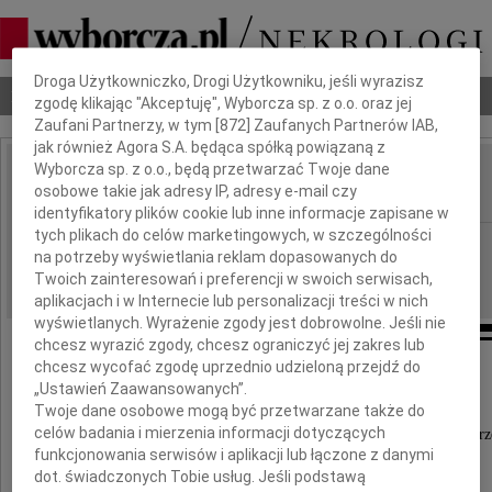
Dbamy o Twoją prywatność
Droga Użytkowniczko, Drogi Użytkowniku, jeśli wyrazisz
Nekrologi
Odeszli
Poradnik pogrzebowy
zgodę klikając "Akceptuję", Wyborcza sp. z o.o. oraz jej
Zaufani Partnerzy, w tym [
872
] Zaufanych Partnerów IAB,
jak również Agora S.A. będąca spółką powiązaną z
Wyborcza sp. z o.o., będą przetwarzać Twoje dane
Jerzy Myrdzik
osobowe takie jak adresy IP, adresy e-mail czy
IMIĘ I NAZWISKO:
identyfikatory plików cookie lub inne informacje zapisane w
tych plikach do celów marketingowych, w szczególności
Lublin
REGION:
na potrzeby wyświetlania reklam dopasowanych do
23.11.2010
DATA EMISJI:
Twoich zainteresowań i preferencji w swoich serwisach,
aplikacjach i w Internecie lub personalizacji treści w nich
wyświetlanych. Wyrażenie zgody jest dobrowolne. Jeśli nie
chcesz wyrazić zgody, chcesz ograniczyć jej zakres lub
chcesz wycofać zgodę uprzednio udzieloną przejdź do
Serdeczne podziękowania
„Ustawień Zaawansowanych”.
Twoje dane osobowe mogą być przetwarzane także do
celów badania i mierzenia informacji dotyczących
Wszystkim, którzy uczestniczyli w uroczystościach pog
funkcjonowania serwisów i aplikacji lub łączone z danymi
dot. świadczonych Tobie usług. Jeśli podstawą