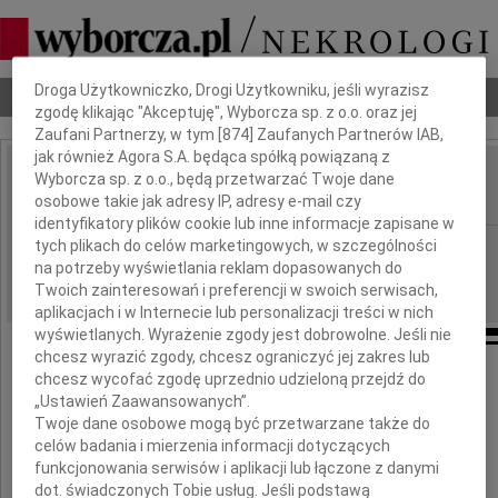
Dbamy o Twoją prywatność
Droga Użytkowniczko, Drogi Użytkowniku, jeśli wyrazisz
Nekrologi
Odeszli
Poradnik pogrzebowy
zgodę klikając "Akceptuję", Wyborcza sp. z o.o. oraz jej
Zaufani Partnerzy, w tym [
874
] Zaufanych Partnerów IAB,
jak również Agora S.A. będąca spółką powiązaną z
Wyborcza sp. z o.o., będą przetwarzać Twoje dane
Alina Tarczyńska
IMIĘ I NAZWISKO:
osobowe takie jak adresy IP, adresy e-mail czy
identyfikatory plików cookie lub inne informacje zapisane w
tych plikach do celów marketingowych, w szczególności
Warszawa
REGION:
na potrzeby wyświetlania reklam dopasowanych do
15.10.2009
DATA EMISJI:
Twoich zainteresowań i preferencji w swoich serwisach,
aplikacjach i w Internecie lub personalizacji treści w nich
wyświetlanych. Wyrażenie zgody jest dobrowolne. Jeśli nie
chcesz wyrazić zgody, chcesz ograniczyć jej zakres lub
chcesz wycofać zgodę uprzednio udzieloną przejdź do
„Ustawień Zaawansowanych”.
Dnia 12 października 2009 roku
Twoje dane osobowe mogą być przetwarzane także do
zmarła, przeżywszy 81 lat
celów badania i mierzenia informacji dotyczących
funkcjonowania serwisów i aplikacji lub łączone z danymi
dot. świadczonych Tobie usług. Jeśli podstawą