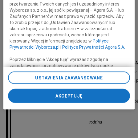
przetwarzania Twoich danych jest uzasadniony interes
Wyborcza sp. z o.o., jej spółki powiązanej – Agora S.A. – lub
Zaufanych Partnerów, masz prawo wyrazić sprzeciw. Aby
to zrobić przejdź do „Ustawień Zaawansowanych” lub
Alina Tarczyńska
skontaktuj się z administratorem – w zależności od
zakresu sprzeciwu i podmiotu, wobec którego jest
kierowany. Więcej informacji znajdziesz w
Polityce
Prywatności Wyborcza.pl
i
Polityce Prywatności Agora S.A.
Nabożeństwo żałobne zostanie odprawione
Poprzez kliknięcie "Akceptuję" wyrażasz zgodę na
w kościele pw. Przemienienia Pańskiego w Sulejówku-M
zainstalowanie i przechowywanie plików typu cookie
Wyborczej sp. z o. o. jej Zaufanych Partnerów i Agora S.A.
w dniu 16 października 2009 roku (piątek) o godzinie 
USTAWIENIA ZAAWANSOWANE
na Twoim urządzeniu końcowym. Możesz też w każdej
po czym nastąpi wyprowadzenie na miejscowy cmentarz pa
chwili zmienić swoje preferencje dot. plików cookie,
ponownie wywołując narzędzie do zarządzania Twoimi
AKCEPTUJĘ
preferencjami dot. przetwarzania danych poprzez
O czym zawiadamia pogrążona w smutku i żałobi
odnośnik „Ustawienia prywatności” w stopce serwisu i
przechodząc do sekcji „Ustawienia zaawansowane”.
Zmiana ustawień plików cookie możliwa jest także za
pomocą ustawień przeglądarki.
rodzina
My, nasi Zaufani Partnerzy i Agora S.A. możemy