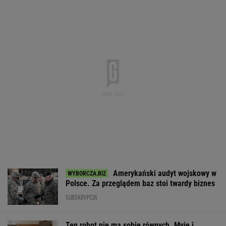
Pięć lat pracy więcej i
Dostałeś taki
Wygląda jak z h
emerytura wyższa o 80
list z banku? Lepiej go
Ma zastąpić lud
proc. ZUS podał
nie ignorować
najgroźniejszyc
wyliczenia
akcjach
WALUTY I GIEŁDA
EUR
USD
CHF
GBP
WIG
4,3037
3,7356
4,6032
5,0229
151 371,46
0,03%
0,05%
0,17%
-0,01%
-0,51%
SPRAWDŹ NOTOWANIA
Notowania dostarcza VIA24ONLINE