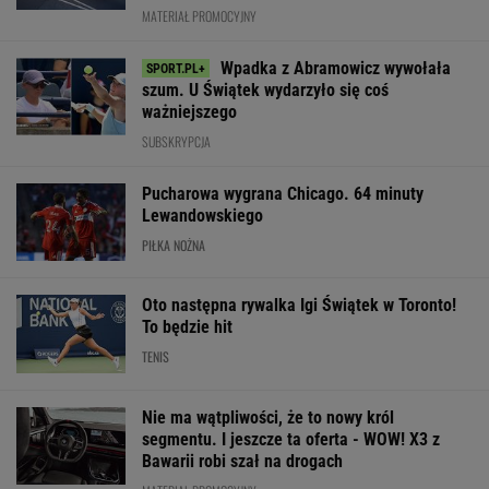
segmentu. I jeszcze ta oferta - WOW! X3 z
Bawarii robi szał na drogach
MATERIAŁ PROMOCYJNY
Wytypowaliśmy wyniki 3. kolejki
Ekstraklasy. Legia czeka na to 11 lat
SUBSKRYPCJA
Trzy minuty
Było 4:1, gdy Kamiński
Robi się bardzo
i wstrząs u Igi Świątek.
wszedł na boisko w
gorąco. Tak wy
Szkoda, że Roig tego
85. minucie. Nagle
ranking UEFA p
nie widział
padły dwa gole
meczach polski
drużyn
SUBSKRYPCJA