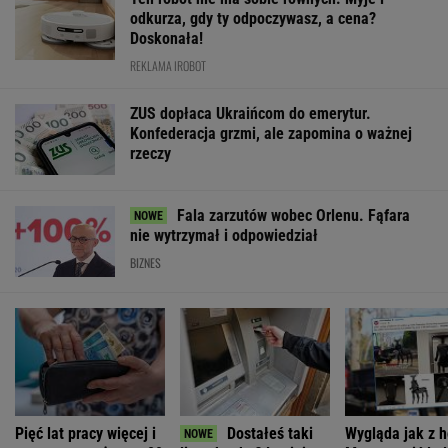
MATERIAŁY PROMOCYJNE
PRZEWAGA DZIĘKI TECHNICE
Pierwsza taka hybryda w historii Audi Sport. RS
5 wykorzystuje elektryfikację bez półśrodków