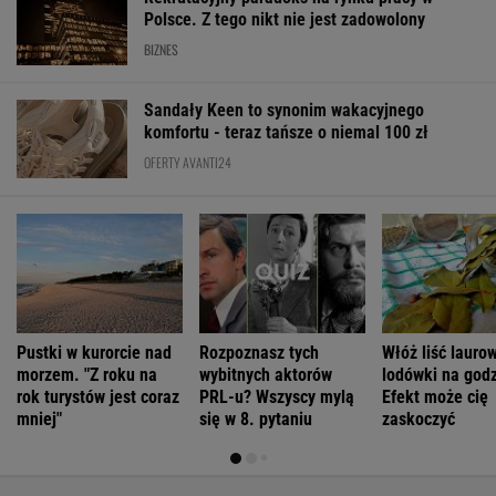
Pustki w kurorcie nad
Rozpoznasz tych
Włóż liść lauro
morzem. "Z roku na
wybitnych aktorów
lodówki na godz
rok turystów jest coraz
PRL-u? Wszyscy mylą
Efekt może cię
mniej"
się w 8. pytaniu
zaskoczyć
ŻYĆ LEPIEJ