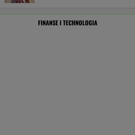
Rekord w Orlenie i nagła reakcja byłego
prezesa. Poszło o kierowców
BIZNES