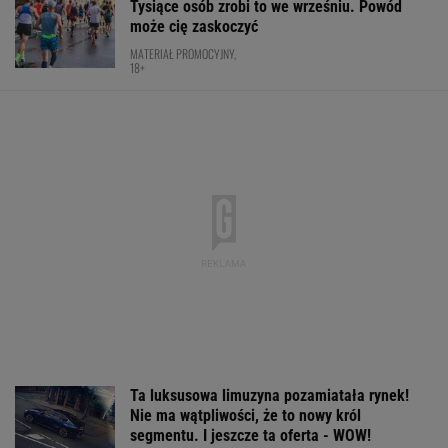
Ta luksusowa limuzyna pozamiatała rynek!
Nie ma wątpliwości, że to nowy król
segmentu. I jeszcze ta oferta - WOW!
MATERIAŁ PROMOCYJNY
Wpadka z Abramowicz wywołała
szum. U Świątek wydarzyło się coś
ważniejszego
SUBSKRYPCJA
Pucharowa wygrana Chicago. 64 minuty
Lewandowskiego
PIŁKA NOŻNA
Oto następna rywalka Igi Świątek w Toronto!
To będzie hit
TENIS
Nie ma wątpliwości, że to nowy król