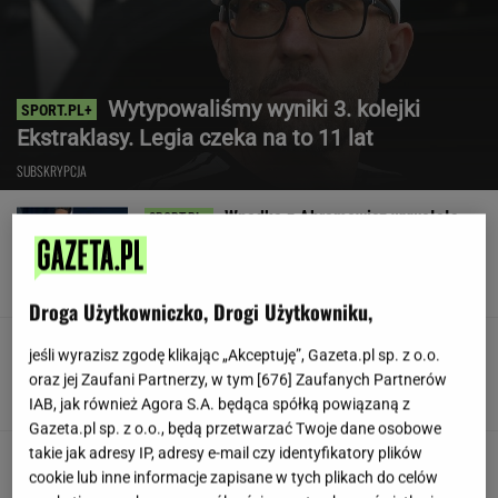
Wytypowaliśmy wyniki 3. kolejki
Ekstraklasy. Legia czeka na to 11 lat
SUBSKRYPCJA
Wpadka z Abramowicz wywołała
szum. U Świątek wydarzyło się coś
ważniejszego
SUBSKRYPCJA
Droga Użytkowniczko, Drogi Użytkowniku,
Koledzy z branży nie mieli litości dla Kłeczka.
jeśli wyrazisz zgodę klikając „Akceptuję”, Gazeta.pl sp. z o.o.
"Odpiął wrotki"
oraz jej Zaufani Partnerzy, w tym [
676
] Zaufanych Partnerów
IAB, jak również Agora S.A. będąca spółką powiązaną z
Gazeta.pl sp. z o.o., będą przetwarzać Twoje dane osobowe
takie jak adresy IP, adresy e-mail czy identyfikatory plików
Były szef PIP szuka pracy. Prosi
cookie lub inne informacje zapisane w tych plikach do celów
o radę. "Jakiej domagać się pensji?"