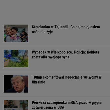
Wyniki Lotto
Komornik zajął konto
Dramat uczestn
06.08.2026 -
szpitala. "Działanie
pielgrzymki. Ru
EkstraPensja,
bez precedensu"
nich konar drz
EkstraPremia,
Kaskada, Lotto,
LottoPlus, MiniLotto,
MultiMulti
WSPÓŁPRACA PŁATNA Z WYBORCZA.PL
ZROZUM, POZNAJ, ODKRYWAJ
SEKCJA Z SUBSKRYPCJĄ
Zaćmienie 12 sierpnia: praktyczny przewodnik