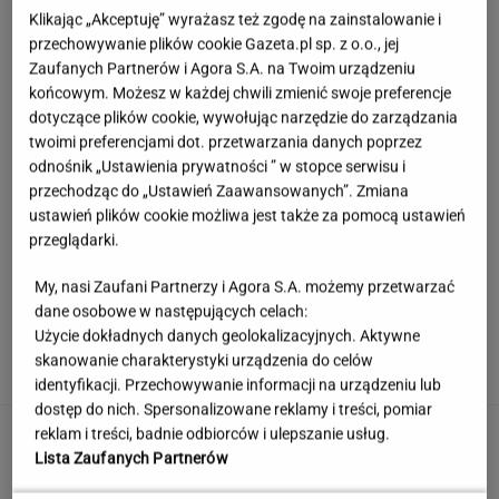
Klikając „Akceptuję” wyrażasz też zgodę na zainstalowanie i
przechowywanie plików cookie Gazeta.pl sp. z o.o., jej
Zaufanych Partnerów i Agora S.A. na Twoim urządzeniu
końcowym. Możesz w każdej chwili zmienić swoje preferencje
dotyczące plików cookie, wywołując narzędzie do zarządzania
twoimi preferencjami dot. przetwarzania danych poprzez
odnośnik „Ustawienia prywatności ” w stopce serwisu i
przechodząc do „Ustawień Zaawansowanych”. Zmiana
ustawień plików cookie możliwa jest także za pomocą ustawień
przeglądarki.
My, nasi Zaufani Partnerzy i Agora S.A. możemy przetwarzać
dane osobowe w następujących celach:
Księżniczka musi iść do wojska. Tyle czasu
Użycie dokładnych danych geolokalizacyjnych. Aktywne
spędzi w armii
skanowanie charakterystyki urządzenia do celów
identyfikacji. Przechowywanie informacji na urządzeniu lub
dostęp do nich. Spersonalizowane reklamy i treści, pomiar
Urzędnicy pukają do domów. Chcą paragonów
reklam i treści, badnie odbiorców i ulepszanie usług.
Lista Zaufanych Partnerów
MATERIAŁ PROMOCYJNY