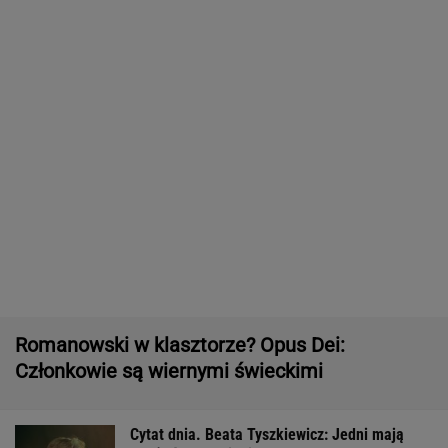
Romanowski w klasztorze? Opus Dei:
Członkowie są wiernymi świeckimi
Cytat dnia. Beata Tyszkiewicz: Jedni mają
małżeństwa, a inni...
WIADOMOŚCI
Brat Grbicia radzi mu nie wracać do Serbii. "To
przerażające"
SIATKÓWKA