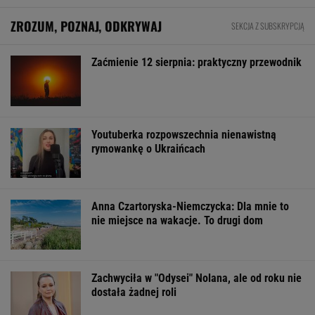
"Pionowe miasto" będzie mieć 140
metrów. Jego wnętrze robi wrażenie
BIZNES
Pierwszy etap GAT zakończony. To
strategiczna inwestycja dla polskiego
eksportu
MATERIAŁ PROMOCYJNY