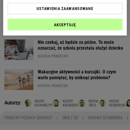
USTAWIENIA ZAAWANSOWANE
Niemen, Jantar, Krawczyk? Wiesz, kto
wykonywał klasyki polskiej muzyki?
AKCEPTUJĘ
Nie czekaj, aż będzie za późno. To może
oznaczać, że szkoła przestała służyć dziecku
MATERIAŁ PROMOCYJNY
Wakacyjne aktywności a kurzajki. O czym
warto pamiętać, by uniknąć problemu?
MATERIAŁ PROMOCYJNY
MACIEK
KACPER
MICHAŁ
MICHAŁ
Autorzy:
KUCHARCZYK
KOLIBABSKI
TRELA
KIEDROWSKI
PROBLEMY POLSKICH SIATKARZY
ZNAK Z '30'
WISŁAWA SZYMBORSKA