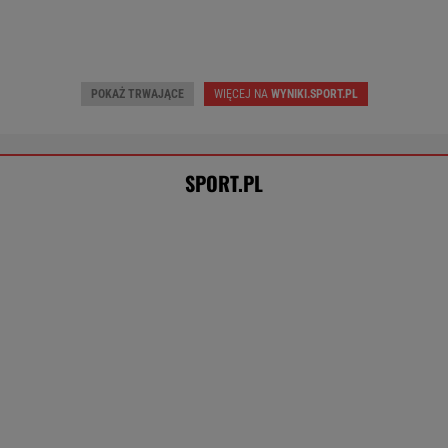
Cały świat widział, jak Switolina potraktowała
rywalkę po meczu
TENIS
Brat Grbicia radzi mu nie wracać do Serbii. "To
przerażające"