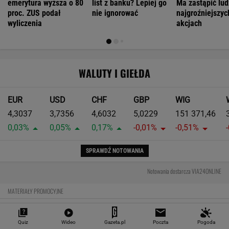
Największa zmiana w quattro od lat. Nowe
Audi RS 5 rozdziela moment w zupełnie nowy
sposób
Moc to tylko początek. Największym
osiągnięciem nowego Audi RS 5 może być
prowadzenie
Czy rasowy model RS może być hybrydą plug-
in? Nowe RS 5 odpowiada jednoznacznie
MOTORYZACJA
Quiz
Wideo
Gazeta.pl
Poczta
Pogoda