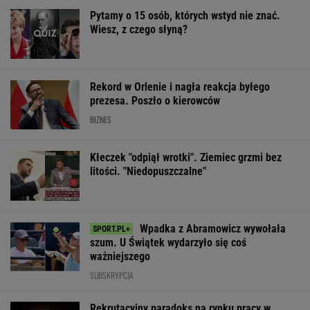
Kłeczek "odpiął wrotki". Ziemiec grzmi bez
litości. "Niedopuszczalne"
Wpadka z Abramowicz wywołała
szum. U Świątek wydarzyło się coś
ważniejszego
SUBSKRYPCJA
Rekrutacyjny paradoks na rynku pracy w
Polsce. Z tego nikt nie jest zadowolony
BIZNES
Sandały Keen to synonim wakacyjnego
komfortu - teraz tańsze o niemal 100 zł
OFERTY AVANTI24