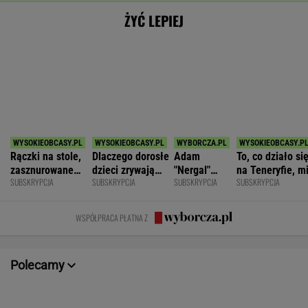
Rączki na stole,
Dlaczego dorosłe
Adam
To, co działo si
zasznurowane
dzieci zrywają
"Nergal"
na Teneryfie, m
SUBSKRYPCJA
SUBSKRYPCJA
SUBSKRYPCJA
SUBSKRYPCJA
usta. Byłam
kontakt z
Darski: Ja
się należało. Ni
wychowana w
rodzicami?
wybieram
myślałam, że to
dużej dyscyplinie
terapię, a
złe
WSPÓŁPRACA PŁATNA Z
większość
facetów
alkohol
Polecamy
POKAŻ TRWAJĄCE
WIĘCEJ NA
WYNIKI.SPORT.PL
SPORT.PL