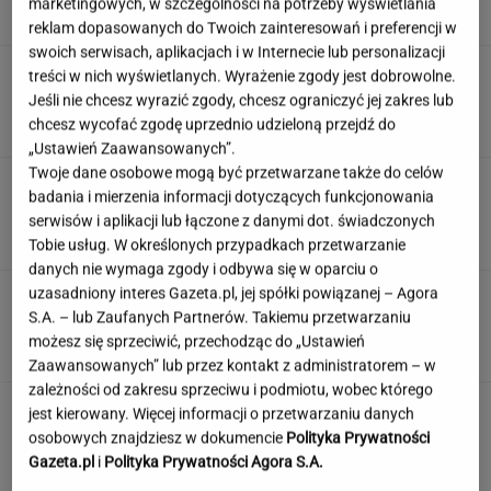
marketingowych, w szczególności na potrzeby wyświetlania
SUBSKRYPCJA
reklam dopasowanych do Twoich zainteresowań i preferencji w
swoich serwisach, aplikacjach i w Internecie lub personalizacji
Atak na "rosyjski Amazon". Płonie centrum
treści w nich wyświetlanych. Wyrażenie zgody jest dobrowolne.
logistyczne Wildberries w Jekaterynburgu
Jeśli nie chcesz wyrazić zgody, chcesz ograniczyć jej zakres lub
chcesz wycofać zgodę uprzednio udzieloną przejdź do
„Ustawień Zaawansowanych”.
Twoje dane osobowe mogą być przetwarzane także do celów
Duda ułaskawił Wąsika i
badania i mierzenia informacji dotyczących funkcjonowania
Kamińskiego, jego nie. "Skazał mnie Pan na
serwisów i aplikacji lub łączone z danymi dot. świadczonych
karę śmierci"
Tobie usług. W określonych przypadkach przetwarzanie
danych nie wymaga zgody i odbywa się w oparciu o
uzasadniony interes Gazeta.pl, jej spółki powiązanej – Agora
100 proc. obłożenia w samolotach. Wakacyjny
S.A. – lub Zaufanych Partnerów. Takiemu przetwarzaniu
kierunek jest hitem
możesz się sprzeciwić, przechodząc do „Ustawień
Zaawansowanych” lub przez kontakt z administratorem – w
zależności od zakresu sprzeciwu i podmiotu, wobec którego
jest kierowany. Więcej informacji o przetwarzaniu danych
osobowych znajdziesz w dokumencie
Polityka Prywatności
Gazeta.pl
i
Polityka Prywatności Agora S.A.