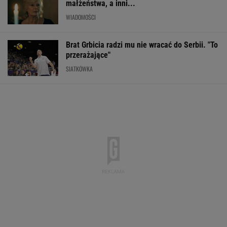
Pytamy o 15 osób, których wstyd nie znać.
Wiesz, z czego słyną?
Rekord w Orlenie i nagła reakcja byłego
prezesa. Poszło o kierowców
BIZNES