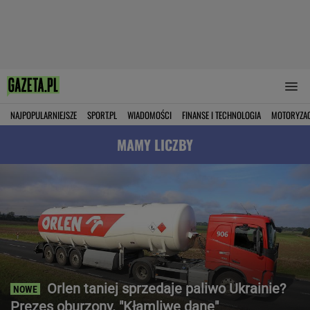
NAJPOPULARNIEJSZE
SPORT.PL
WIADOMOŚCI
FINANSE I TECHNOLOGIA
MOTORYZA
MAMY LICZBY
Orlen taniej sprzedaje paliwo Ukrainie?
Prezes oburzony. "Kłamliwe dane"