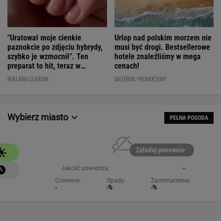
"Uratował moje cienkie
Urlop nad polskim morzem nie
paznokcie po zdjęciu hybrydy,
musi być drogi. Bestsellerowe
szybko je wzmocnił". Ten
hotele znaleźliśmy w mega
preparat to hit, teraz w
cenach!
świetnej cenie
REKLAMA CLARENA
MATERIAŁ PROMOCYJNY
Wybierz miasto
PEŁNA POGODA
Załaduj ponownie
Jakość powietrza:
-
Ciśnienie:
Opady:
Zachmurzenie:
-
-%
-%