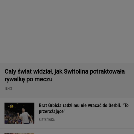
SIATKÓWKA
Tysiące osób zrobi to we wrześniu. Powód
może cię zaskoczyć
MATERIAŁ PROMOCYJNY,
18+