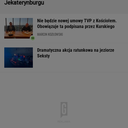
Wypadek w Wielkopolsce. Policja: Kobieta
zostawiła swojego syna
Trump skomentował negocjacje ws.wojny w
Ukrainie
Pierwsza szczepionka mRNA przeciw grypie
zatwierdzona w USA
Tysiące osób zrobi to we wrześniu. Powód
może cię zaskoczyć
MATERIAŁ PROMOCYJNY,
18+