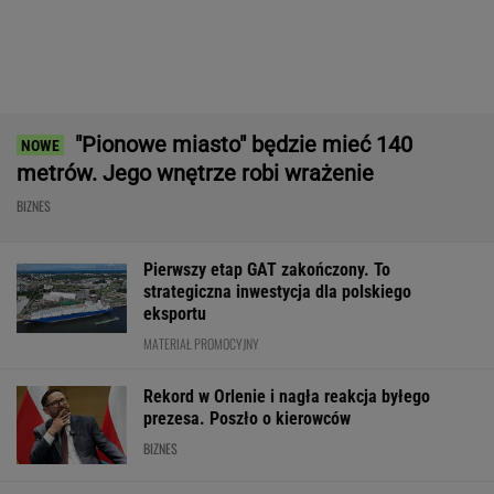
Amerykański audyt wojskowy w
Polsce. Za przeglądem baz stoi twardy biznes
SUBSKRYPCJA
Ten robot nie ma sobie równych. Myje i
odkurza, gdy ty odpoczywasz, a cena?
Doskonała!
REKLAMA IROBOT
ZUS dopłaca Ukraińcom do emerytur.
Konfederacja grzmi, ale zapomina o ważnej
rzeczy
Fala zarzutów wobec Orlenu. Fąfara
nie wytrzymał i odpowiedział
BIZNES