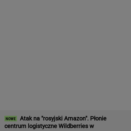
Dramatyczna akcja ratunkowa na jeziorze
Seksty
Strzelanina w Tajlandii. Co najmniej osiem
osób nie żyje