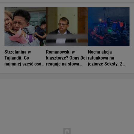
Strzelanina w
Romanowski w
Nocna akcja
Tajlandii. Co
klasztorze? Opus Dei
ratunkowa na
najmniej sześć osób
reaguje na słowa
jeziorze Seksty. Z
nie żyje
Bodnara
wody wyciągnięto
ponad 30 osób