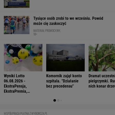
Youtuberka rozpowszechnia nienawistną
rymowankę o Ukraińcach
Anna Czartoryska-Niemczycka: Dla mnie to
nie miejsce na wakacje. To drugi dom
Zachwyciła w "Odysei" Nolana, ale od roku nie
dostała żadnej roli
FINANSE I TECHNOLOGIA