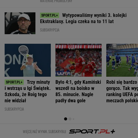
WIĘCEJ NIŻ WYNIK. SUBSKRYBUJ
POLITYKA
Romanowski w
Niemcy. Polska
To Morawiecki
Muzułmanin i
klasztorze?
weźmie udział
robił na
narodowiec.
Opus Dei
w rozmowach o
uroczystości
Kim jest raper,
reaguje na
zagrożeniach
Nawrockiego.
który wystąpił
słowa Bodnara
Jest nagranie.
przed
"Skandal"
Nawrockim?
WIADOMOŚCI