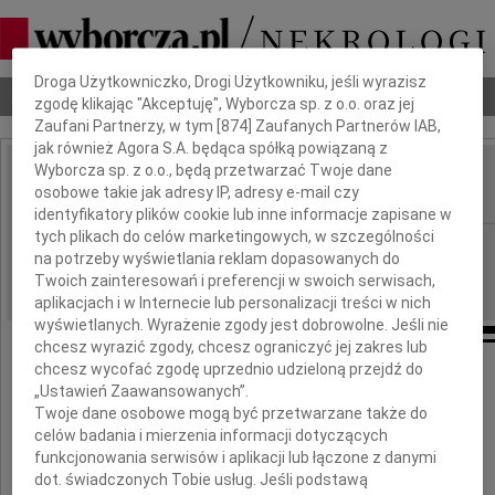
Dbamy o Twoją prywatność
Droga Użytkowniczko, Drogi Użytkowniku, jeśli wyrazisz
Nekrologi
Odeszli
Poradnik pogrzebowy
zgodę klikając "Akceptuję", Wyborcza sp. z o.o. oraz jej
Zaufani Partnerzy, w tym [
874
] Zaufanych Partnerów IAB,
jak również Agora S.A. będąca spółką powiązaną z
Wyborcza sp. z o.o., będą przetwarzać Twoje dane
Irena Chmielewska
osobowe takie jak adresy IP, adresy e-mail czy
IMIĘ I NAZWISKO:
identyfikatory plików cookie lub inne informacje zapisane w
tych plikach do celów marketingowych, w szczególności
Lublin
REGION:
na potrzeby wyświetlania reklam dopasowanych do
17.11.2010
DATA EMISJI:
Twoich zainteresowań i preferencji w swoich serwisach,
aplikacjach i w Internecie lub personalizacji treści w nich
wyświetlanych. Wyrażenie zgody jest dobrowolne. Jeśli nie
chcesz wyrazić zgody, chcesz ograniczyć jej zakres lub
chcesz wycofać zgodę uprzednio udzieloną przejdź do
„Ustawień Zaawansowanych”.
Twoje dane osobowe mogą być przetwarzane także do
celów badania i mierzenia informacji dotyczących
funkcjonowania serwisów i aplikacji lub łączone z danymi
dot. świadczonych Tobie usług. Jeśli podstawą