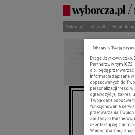
Nekrologi
Odeszli
Poradnik p
Dbamy o Twoją prywa
IMIĘ I NAZWISKO:
Droga Użytkowniczko, Dr
cała Polska
Partnerzy, w tym [
872
]
REGION:
o.o., będą przetwarzać 
15.10.2009
DATA EMISJI:
informacje zapisane w
dopasowanych do Twoich
personalizacji treści 
ograniczyć jej zakres
Twoje dane osobowe mo
W poczuciu 
funkcjonowania serwisó
że
przetwarzania Twoich da
Zaufanych Partnerów, 
skontaktuj się z admin
Więcej informacji znaj