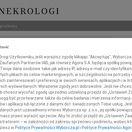
ogrzebowy
Szukaj
tność
Imię i na
ogi Użytkowniku, jeśli wyrazisz zgodę klikając "Akceptuję", Wyborcza sp
 Zaufanych Partnerów IAB, jak również Agora S.A. będąca spółką powi
Twoje dane osobowe takie jak adresy IP, adresy e-mail czy identyfikato
 tych plikach do celów marketingowych, w szczególności na potrzeby 
INNE NE
 zainteresowań i preferencji w swoich serwisach, aplikacjach i w Int
w nich wyświetlanych. Wyrażenie zgody jest dobrowolne. Jeśli nie chce
Małgo
 lub chcesz wycofać zgodę uprzednio udzieloną przejdź do „Ustawień
Z głę
gą być przetwarzane także do celów badania i mierzenia informacji
Marta
niepowetowanej straty informujemy,
w i aplikacji lub łączone z danymi dot. świadczonych Tobie usług. Jeś
Z głę
 13 października 2009 roku
nych jest uzasadniony interes Wyborcza sp. z o.o., jej spółki powiąza
Stani
masz prawo wyrazić sprzeciw. Aby to zrobić przejdź do „Ustawień Z
Z głę
zmarł
istratorem – w zależności od zakresu sprzeciwu i podmiotu, wobec któ
Adam 
dziesz w
Polityce Prywatności Wyborcza.pl
i
Polityce Prywatności Agor
Zarzą