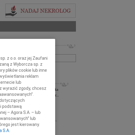
 nekrologów i wspomnień
zwisko lub numer ogłoszenia:
. z o.o. oraz jej Zaufani
ązaną z Wyborcza sp. z
+ szukanie zaawansowane
ry plików cookie lub inne
wyświetlania reklam
KROLOGI
ernecie lub
sz wyrazić zgody, chcesz
rzata Kościelska
06.08.2026
cała Polska
 Zaawansowanych”.
bokim smutkiem żegnam Panią Profesor...
 dotyczących
 Rytel
31.07.2026
cała Polska
li podstawą
bokim żalem w sercu żegnamy naszą...
nej – Agora S.A. – lub
sław Gomułka
27.07.2026
cała Polska
aawansowanych” lub
bokim żalem przyjęliśmy wiadomość o...
rego jest kierowany.
Pilecki
17.07.2026
cała Polska
a S.A.
d Podkarpackiego Stowarzyszenia...