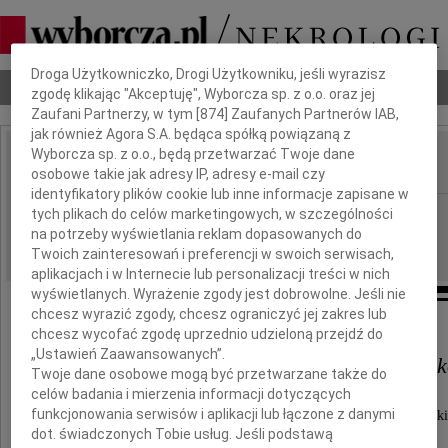
Dbamy o Twoją prywatność
Droga Użytkowniczko, Drogi Użytkowniku, jeśli wyrazisz
Nekrologi
Odeszli
Poradnik pogrzebowy
zgodę klikając "Akceptuję", Wyborcza sp. z o.o. oraz jej
Zaufani Partnerzy, w tym [
874
] Zaufanych Partnerów IAB,
jak również Agora S.A. będąca spółką powiązaną z
Wyborcza sp. z o.o., będą przetwarzać Twoje dane
osobowe takie jak adresy IP, adresy e-mail czy
IMIĘ I NAZWISKO:
identyfikatory plików cookie lub inne informacje zapisane w
Lublin
tych plikach do celów marketingowych, w szczególności
REGION:
na potrzeby wyświetlania reklam dopasowanych do
17.11.2010
DATA EMISJI:
Twoich zainteresowań i preferencji w swoich serwisach,
aplikacjach i w Internecie lub personalizacji treści w nich
wyświetlanych. Wyrażenie zgody jest dobrowolne. Jeśli nie
chcesz wyrazić zgody, chcesz ograniczyć jej zakres lub
Panu
chcesz wycofać zgodę uprzednio udzieloną przejdź do
„Ustawień Zaawansowanych”.
prof. dr. hab. Zdzisławowi Rychli
Twoje dane osobowe mogą być przetwarzane także do
celów badania i mierzenia informacji dotyczących
funkcjonowania serwisów i aplikacji lub łączone z danymi
Dziekanowi Wydziału Matematyki, Fizyki i Informaty
dot. świadczonych Tobie usług. Jeśli podstawą