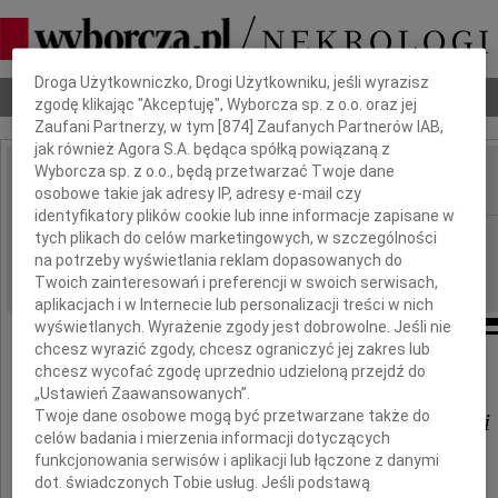
Dbamy o Twoją prywatność
Droga Użytkowniczko, Drogi Użytkowniku, jeśli wyrazisz
Nekrologi
Odeszli
Poradnik pogrzebowy
zgodę klikając "Akceptuję", Wyborcza sp. z o.o. oraz jej
Zaufani Partnerzy, w tym [
874
] Zaufanych Partnerów IAB,
jak również Agora S.A. będąca spółką powiązaną z
Wyborcza sp. z o.o., będą przetwarzać Twoje dane
osobowe takie jak adresy IP, adresy e-mail czy
IMIĘ I NAZWISKO:
identyfikatory plików cookie lub inne informacje zapisane w
Wrocław
tych plikach do celów marketingowych, w szczególności
REGION:
na potrzeby wyświetlania reklam dopasowanych do
16.11.2010
DATA EMISJI:
Twoich zainteresowań i preferencji w swoich serwisach,
aplikacjach i w Internecie lub personalizacji treści w nich
wyświetlanych. Wyrażenie zgody jest dobrowolne. Jeśli nie
chcesz wyrazić zgody, chcesz ograniczyć jej zakres lub
chcesz wycofać zgodę uprzednio udzieloną przejdź do
Koledze
„Ustawień Zaawansowanych”.
Twoje dane osobowe mogą być przetwarzane także do
Jarosławowi Frankiewiczowi
celów badania i mierzenia informacji dotyczących
funkcjonowania serwisów i aplikacji lub łączone z danymi
wyrazy głębokiego współczucia
dot. świadczonych Tobie usług. Jeśli podstawą