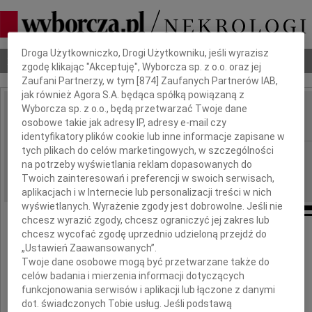
Dbamy o Twoją prywatność
Droga Użytkowniczko, Drogi Użytkowniku, jeśli wyrazisz
Nekrologi
Odeszli
Poradnik pogrzebowy
zgodę klikając "Akceptuję", Wyborcza sp. z o.o. oraz jej
Zaufani Partnerzy, w tym [
874
] Zaufanych Partnerów IAB,
jak również Agora S.A. będąca spółką powiązaną z
Wyborcza sp. z o.o., będą przetwarzać Twoje dane
Halina Dubicka
osobowe takie jak adresy IP, adresy e-mail czy
IMIĘ I NAZWISKO:
identyfikatory plików cookie lub inne informacje zapisane w
tych plikach do celów marketingowych, w szczególności
Gdańsk
REGION:
na potrzeby wyświetlania reklam dopasowanych do
16.11.2010
DATA EMISJI:
Twoich zainteresowań i preferencji w swoich serwisach,
aplikacjach i w Internecie lub personalizacji treści w nich
wyświetlanych. Wyrażenie zgody jest dobrowolne. Jeśli nie
chcesz wyrazić zgody, chcesz ograniczyć jej zakres lub
chcesz wycofać zgodę uprzednio udzieloną przejdź do
„Ustawień Zaawansowanych”.
Podziękowanie
Twoje dane osobowe mogą być przetwarzane także do
celów badania i mierzenia informacji dotyczących
funkcjonowania serwisów i aplikacji lub łączone z danymi
Serdeczne podziękowanie za pomoc,
dot. świadczonych Tobie usług. Jeśli podstawą
okazane wyrazy otuchy i współczucie