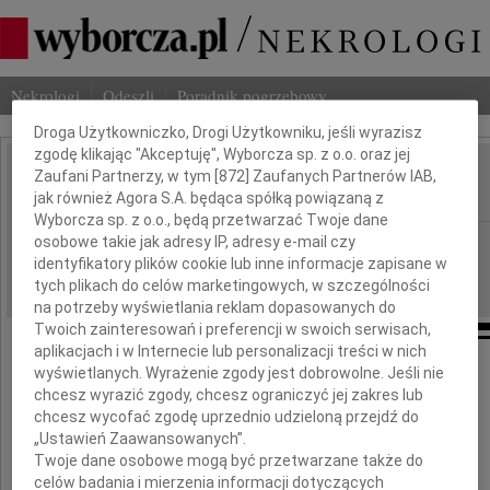
Dbamy o Twoją prywatność
Nekrologi
Odeszli
Poradnik pogrzebowy
Droga Użytkowniczko, Drogi Użytkowniku, jeśli wyrazisz
zgodę klikając "Akceptuję", Wyborcza sp. z o.o. oraz jej
Bronisław Wosiek
Zaufani Partnerzy, w tym [
872
] Zaufanych Partnerów IAB,
IMIĘ I NAZWISKO:
jak również Agora S.A. będąca spółką powiązaną z
Wyborcza sp. z o.o., będą przetwarzać Twoje dane
Wrocław
osobowe takie jak adresy IP, adresy e-mail czy
REGION:
identyfikatory plików cookie lub inne informacje zapisane w
16.11.2010
DATA EMISJI:
tych plikach do celów marketingowych, w szczególności
na potrzeby wyświetlania reklam dopasowanych do
Twoich zainteresowań i preferencji w swoich serwisach,
aplikacjach i w Internecie lub personalizacji treści w nich
Z głębokim żalem przyjęliśmy wiadomość
wyświetlanych. Wyrażenie zgody jest dobrowolne. Jeśli nie
o śmierci Kolegi
chcesz wyrazić zgody, chcesz ograniczyć jej zakres lub
chcesz wycofać zgodę uprzednio udzieloną przejdź do
Bronisława Wośka
„Ustawień Zaawansowanych”.
Twoje dane osobowe mogą być przetwarzane także do
celów badania i mierzenia informacji dotyczących