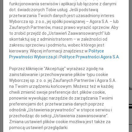
funkcjonowania serwisów i aplikacji lub łączone z danymi
dot. świadczonych Tobie usług. Jeśli podstawą
przetwarzania Twoich danych jest uzasadniony interes
Wyborcza sp. z o.o., jej spółki powiązanej – Agora S.A. – lub
Zaufanych Partnerów, masz prawo wyrazić sprzeciw. Aby
to zrobić przejdź do „Ustawień Zaawansowanych” lub
Wyrazy głębokiego współczucia
skontaktuj się z administratorem – w zależności od
zakresu sprzeciwu i podmiotu, wobec którego jest
Rodzinie
kierowany. Więcej informacji znajdziesz w
Polityce
Prywatności Wyborcza.pl
i
Polityce Prywatności Agora S.A.
składają
Poprzez kliknięcie "Akceptuję" wyrażasz zgodę na
zainstalowanie i przechowywanie plików typu cookie
koleżanki i koledzy
Wyborczej sp. z o. o. jej Zaufanych Partnerów i Agora S.A.
na Twoim urządzeniu końcowym. Możesz też w każdej
ze Stowarzyszenia Inżynierów i Techników Komunika
chwili zmienić swoje preferencje dot. plików cookie,
we Wrocławiu
ponownie wywołując narzędzie do zarządzania Twoimi
preferencjami dot. przetwarzania danych poprzez
odnośnik „Ustawienia prywatności” w stopce serwisu i
Inne kondolencje
przechodząc do sekcji „Ustawienia zaawansowane”.
Zmiana ustawień plików cookie możliwa jest także za
pomocą ustawień przeglądarki.