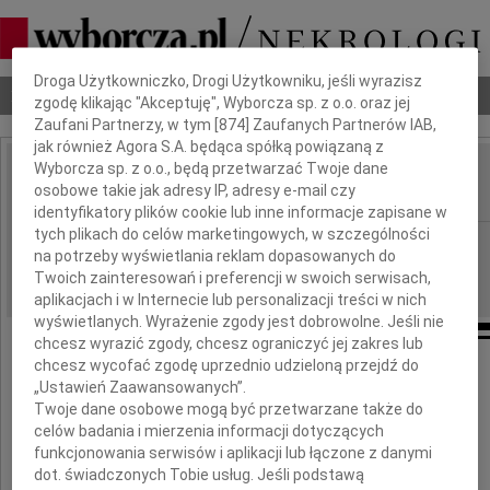
Dbamy o Twoją prywatność
Droga Użytkowniczko, Drogi Użytkowniku, jeśli wyrazisz
Nekrologi
Odeszli
Poradnik pogrzebowy
zgodę klikając "Akceptuję", Wyborcza sp. z o.o. oraz jej
Zaufani Partnerzy, w tym [
874
] Zaufanych Partnerów IAB,
jak również Agora S.A. będąca spółką powiązaną z
Wyborcza sp. z o.o., będą przetwarzać Twoje dane
Kazimierz Balcerek
osobowe takie jak adresy IP, adresy e-mail czy
IMIĘ I NAZWISKO:
identyfikatory plików cookie lub inne informacje zapisane w
tych plikach do celów marketingowych, w szczególności
Wrocław
REGION:
na potrzeby wyświetlania reklam dopasowanych do
19.11.2010
DATA EMISJI:
Twoich zainteresowań i preferencji w swoich serwisach,
aplikacjach i w Internecie lub personalizacji treści w nich
wyświetlanych. Wyrażenie zgody jest dobrowolne. Jeśli nie
chcesz wyrazić zgody, chcesz ograniczyć jej zakres lub
Z głębokim żalem zawiadamiamy,
chcesz wycofać zgodę uprzednio udzieloną przejdź do
że dnia 3 listopada odszedł od nas
„Ustawień Zaawansowanych”.
Twoje dane osobowe mogą być przetwarzane także do
celów badania i mierzenia informacji dotyczących
funkcjonowania serwisów i aplikacji lub łączone z danymi
dot. świadczonych Tobie usług. Jeśli podstawą