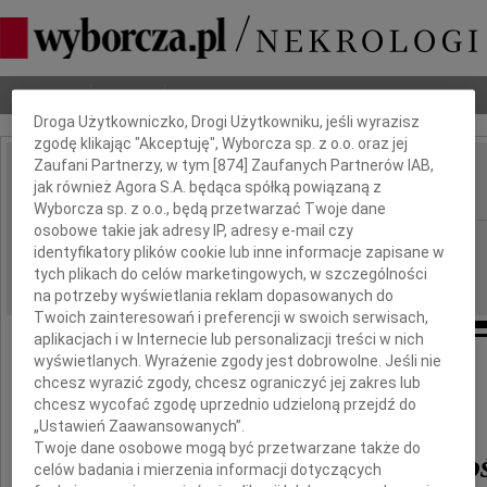
Dbamy o Twoją prywatność
Nekrologi
Odeszli
Poradnik pogrzebowy
Droga Użytkowniczko, Drogi Użytkowniku, jeśli wyrazisz
zgodę klikając "Akceptuję", Wyborcza sp. z o.o. oraz jej
Zaufani Partnerzy, w tym [
874
] Zaufanych Partnerów IAB,
Bronisław Wosiek
jak również Agora S.A. będąca spółką powiązaną z
IMIĘ I NAZWISKO:
Wyborcza sp. z o.o., będą przetwarzać Twoje dane
osobowe takie jak adresy IP, adresy e-mail czy
Wrocław
REGION:
identyfikatory plików cookie lub inne informacje zapisane w
16.11.2010
DATA EMISJI:
tych plikach do celów marketingowych, w szczególności
na potrzeby wyświetlania reklam dopasowanych do
Twoich zainteresowań i preferencji w swoich serwisach,
aplikacjach i w Internecie lub personalizacji treści w nich
wyświetlanych. Wyrażenie zgody jest dobrowolne. Jeśli nie
Wyrazy głębokiego współczucia
chcesz wyrazić zgody, chcesz ograniczyć jej zakres lub
z powodu śmierci
chcesz wycofać zgodę uprzednio udzieloną przejdź do
„Ustawień Zaawansowanych”.
Twoje dane osobowe mogą być przetwarzane także do
mgr. inż. Bronisława Wo
celów badania i mierzenia informacji dotyczących