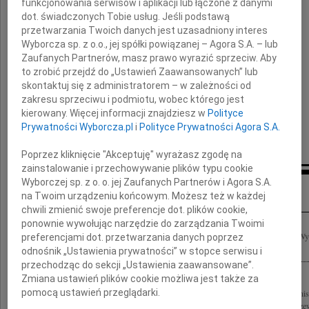
funkcjonowania serwisów i aplikacji lub łączone z danymi
dot. świadczonych Tobie usług. Jeśli podstawą
przetwarzania Twoich danych jest uzasadniony interes
składają
Wyborcza sp. z o.o., jej spółki powiązanej – Agora S.A. – lub
Zaufanych Partnerów, masz prawo wyrazić sprzeciw. Aby
Rodzinie
to zrobić przejdź do „Ustawień Zaawansowanych” lub
skontaktuj się z administratorem – w zależności od
zakresu sprzeciwu i podmiotu, wobec którego jest
kierowany. Więcej informacji znajdziesz w
Polityce
Dyrektor i Rada Instytutu Budownictwa
Prywatności Wyborcza.pl
i
Polityce Prywatności Agora S.A.
Politechniki Wrocławskiej
Poprzez kliknięcie "Akceptuję" wyrażasz zgodę na
zainstalowanie i przechowywanie plików typu cookie
Wyborczej sp. z o. o. jej Zaufanych Partnerów i Agora S.A.
Inne kondolencje
na Twoim urządzeniu końcowym. Możesz też w każdej
chwili zmienić swoje preferencje dot. plików cookie,
ponownie wywołując narzędzie do zarządzania Twoimi
Z głębokim żalem przyjęliśmy wiadomość o śmierci mgr. inż. Bronisława Wośka Wy
preferencjami dot. przetwarzania danych poprzez
Rodzinie składają mgr inż. arch. Zbigniew Maćków, Przewodniczący Rady, i...
odnośnik „Ustawienia prywatności” w stopce serwisu i
przechodząc do sekcji „Ustawienia zaawansowane”.
Zmiana ustawień plików cookie możliwa jest także za
pomocą ustawień przeglądarki.
Z głębokim żalem przyjęliśmy wiadomość o śmierci naszego Kolegi mgr. inż. Bron
serdecznego współczucia Rodzinie składają Przewodniczący Rady Okręgowej, Przew